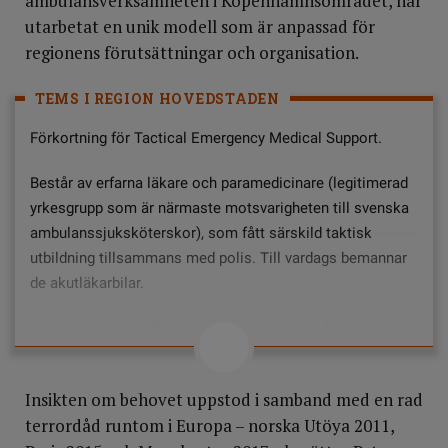
ambulansverksamheten i Köpenhamnsområdet, har
utarbetat en unik modell som är anpassad för
regionens förutsättningar och organisation.
TEMS I REGION HOVEDSTADEN
Förkortning för Tactical Emergency Medical Support.
Består av erfarna läkare och paramedicinare (legitimerad
yrkesgrupp som är närmaste motsvarigheten till svenska
ambulanssjuksköterskor), som fått särskild taktisk
utbildning tillsammans med polis. Till vardags bemannar
de akutläkarbilar.
Kompetensen är tillgänglig dygnet runt, alla dagar.
Bär skydd som skottsäker väst och ballistisk hjälm.
Insikten om behovet uppstod i samband med en rad
Vid en brotts- eller olycksplats bildar de team med två
terrordåd runtom i Europa – norska Utöya 2011,
poliser vars uppgift är att skydda sjukvårdspersonalen.