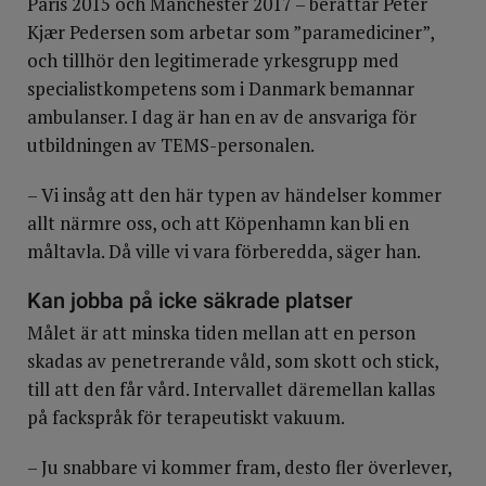
Paris 2015 och Manchester 2017 – berättar Peter
Övriga poliser jagar och oskadliggör eventuella
Kjær Pedersen som arbetar som ”paramediciner”,
gärningsmän.
och tillhör den legitimerade yrkesgrupp med
specialistkompetens som i Danmark bemannar
Fokuserar på att stoppa massiva blödningar, skapa fria
ambulanser. I dag är han en av de ansvariga för
luftvägar och evakuera patienter för vidare transport till
utbildningen av TEMS-personalen.
sjukhus.
– Vi insåg att den här typen av händelser kommer
allt närmre oss, och att Köpenhamn kan bli en
måltavla. Då ville vi vara förberedda, säger han.
Kan jobba på icke säkrade platser
Målet är att minska tiden mellan att en person
skadas av penetrerande våld, som skott och stick,
till att den får vård. Intervallet däremellan kallas
på fackspråk för terapeutiskt vakuum.
– Ju snabbare vi kommer fram, desto fler överlever,