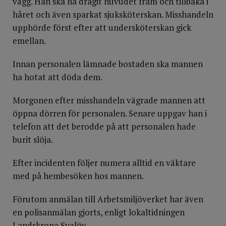
vägg. Han ska ha dragit huvudet fram och tillbaka i
håret och även sparkat sjuksköterskan. Misshandeln
upphörde först efter att undersköterskan gick
emellan.
Innan personalen lämnade bostaden ska mannen
ha hotat att döda dem.
Morgonen efter misshandeln vägrade mannen att
öppna dörren för personalen. Senare uppgav han i
telefon att det berodde på att personalen hade
burit slöja.
Efter incidenten följer numera alltid en väktare
med på hembesöken hos mannen.
Förutom anmälan till Arbetsmiljöverket har även
en polisanmälan gjorts, enligt lokaltidningen
Landskrona Svalöv.