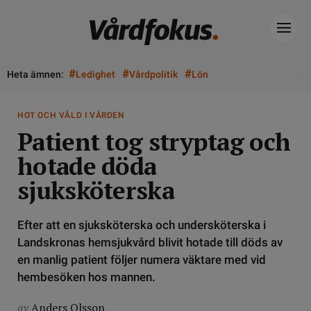
#
#
#
Heta ämnen:
Ledighet
Vårdpolitik
Lön
HOT OCH VÅLD I VÅRDEN
Patient tog stryptag och
hotade döda
sjuksköterska
Efter att en sjuksköterska och undersköterska i
Landskronas hemsjukvård blivit hotade till döds av
en manlig patient följer numera väktare med vid
hembesöken hos mannen.
av
Anders Olsson