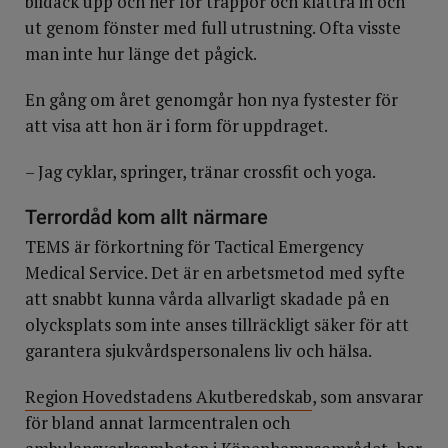
bildäck upp och ner för trappor och klättra in och
ut genom fönster med full utrustning. Ofta visste
man inte hur länge det pågick.
En gång om året genomgår hon nya fystester för
att visa att hon är i form för uppdraget.
– Jag cyklar, springer, tränar crossfit och yoga.
Terrordåd kom allt närmare
TEMS är förkortning för Tactical Emergency
Medical Service. Det är en arbetsmetod med syfte
att snabbt kunna vårda allvarligt skadade på en
olycksplats som inte anses tillräckligt säker för att
garantera sjukvårdspersonalens liv och hälsa.
Region Hovedstadens Akutberedskab
, som ansvarar
för bland annat larmcentralen och