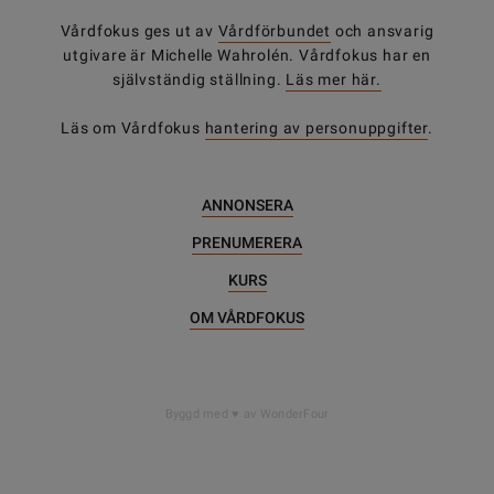
Vårdfokus ges ut av
Vårdförbundet
och ansvarig
utgivare är Michelle Wahrolén. Vårdfokus har en
självständig ställning.
Läs mer här.
Läs om Vårdfokus
hantering av personuppgifter
.
ANNONSERA
PRENUMERERA
KURS
OM VÅRDFOKUS
DELA
Byggd med
av WonderFour