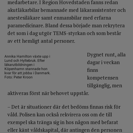
medarbetare. I Region Hovedstaden fanns redan
akutläkarbilar bemannade med läkarassistenter och
anestesiläkare samt enmansbilar med erfarna
paramedicinare. Bland dessa började man rekrytera
det som i dag utgör TEMS-styrkan och som består
av ett hemligt antal personer.
Dygnet runt, alla
Annika Hamilton växte upp i
Lund och Hyltebruk. Efter
dagar i veckan
läkarutbildningen i
finns
Köpenhamn stannade hon
kvar för att jobba i Danmark.
kompetensen
Foto: Peter Kroon
tillgänglig, men
aktiveras först när behovet uppstår.
– Det är situationer där det bedöms finnas risk för
våld. Polisen kan också rekvirera oss om de till
exempel ska tränga sig in hos någon med befarat
eller känt våldskapital, där antingen den personen