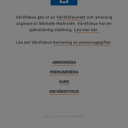
Vårdfokus ges ut av
Vårdförbundet
och ansvarig
utgivare är Michelle Wahrolén. Vårdfokus har en
självständig ställning.
Läs mer här.
Läs om Vårdfokus
hantering av personuppgifter
.
ANNONSERA
PRENUMERERA
KURS
OM VÅRDFOKUS
Byggd med
av WonderFour