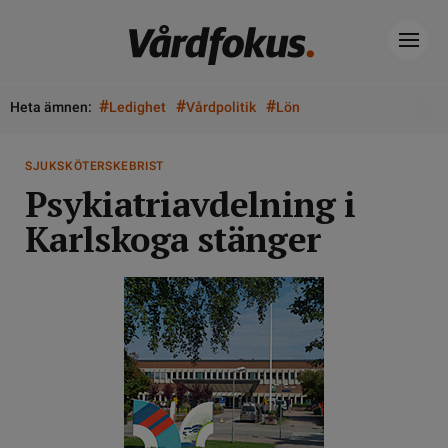
#
#
#
Heta ämnen:
Ledighet
Vårdpolitik
Lön
SJUKSKÖTERSKEBRIST
Psykiatriavdelning i
Karlskoga stänger