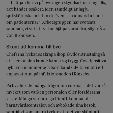
— I början fick vi på bvc ingen skyddsutrustning alls,
det kändes osäkert. Men samtidigt är jag ju
sjuksköterska och tänkte ”vem ska annars ta hand
om patienterna?”. Arbetsgruppen har svetsats
samman, vi vet att vi kan hjälpa varandra, säger Åsa
von Brömssen.
Skönt att komma till bvc
Cheferna lyckades skrapa ihop skyddsutrustning så
att personalen kunde känna sig trygg. Covidpositiva
nyblivna mammor och barn kunde de ta emot i ett
anpassat rum på infektionsnoden i Rinkeby.
På bvc fick de många frågor om corona — det var så
mycket som varken personalen eller föräldrarna
visste. Många var oroliga för att komma till
barnavårdscentralen och avbokade sina besök,
samtidigt som andra tyckte att det var skönt att