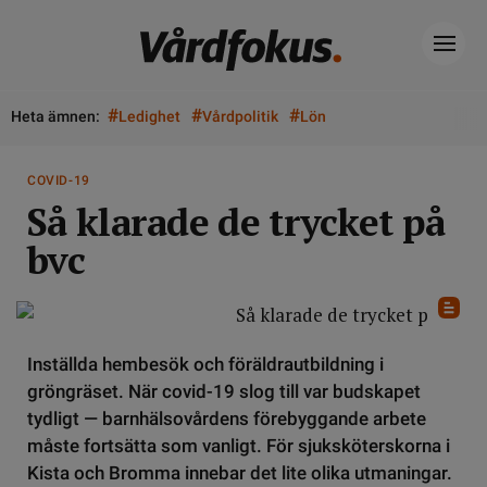
#
#
#
Heta ämnen:
Ledighet
Vårdpolitik
Lön
COVID-19
Så klarade de trycket på
bvc
Inställda hembesök och föräldrautbildning i
gröngräset. När covid-19 slog till var budskapet
tydligt — barnhälsovårdens förebyggande arbete
måste fortsätta som vanligt. För sjuksköterskorna i
Kista och Bromma innebar det lite olika utmaningar.