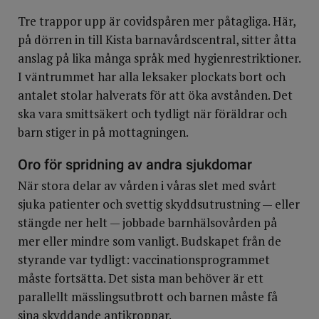
Tre trappor upp är covidspåren mer påtagliga. Här,
på dörren in till Kista barnavårdscentral, sitter åtta
anslag på lika många språk med hygienrestriktioner.
I väntrummet har alla leksaker plockats bort och
antalet stolar halverats för att öka avstånden. Det
ska vara smittsäkert och tydligt när föräldrar och
barn stiger in på mottagningen.
Oro för spridning av andra sjukdomar
När stora delar av vården i våras slet med svårt
sjuka patienter och svettig skyddsutrustning — eller
stängde ner helt — jobbade barnhälsovården på
mer eller mindre som vanligt. Budskapet från de
styrande var tydligt: vaccinationsprogrammet
måste fortsätta. Det sista man behöver är ett
parallellt mässlingsutbrott och barnen måste få
sina skyddande antikroppar.