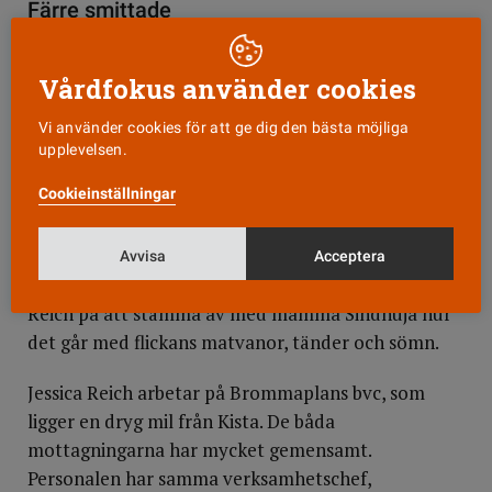
Färre smittade
Genom leken får Jessica Reich
kontakt med Mishikaa, 8
Vårdfokus använder cookies
månader. Foto: Anna
Simonsson.
Vi använder cookies för att ge dig den bästa möjliga
Swosch, säger de
t,
så har den blåa träklossen åkt
upplevelsen.
rätt in i munnen på åtta månader gamla Mishikaa.
Cookieinställningar
Det är precis som det ska, konstaterar
distriktssköterskan Jessica Reich, allt utforskas
genom munnen i den åldern. När Mishikaas
Avvisa
Acceptera
knubbiga fingrar greppar en ny kloss passar Jessica
Reich på att stämma av med mamma Sindhuja hur
det går med flickans matvanor, tänder och sömn.
Jessica Reich arbetar på Brommaplans bvc, som
ligger en dryg mil från Kista. De båda
mottagningarna har mycket gemensamt.
Personalen har samma verksamhetschef,