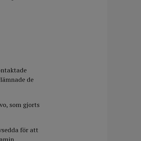
ontaktade
rlämnade de
vo, som gjorts
sedda för att
lamin