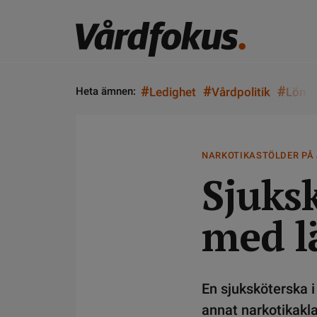
#
#
#
Heta ämnen:
Ledighet
Vårdpolitik
Lön
NARKOTIKASTÖLDER PÅ
Sjuksk
med l
En sjuksköterska i
annat narkotikakla