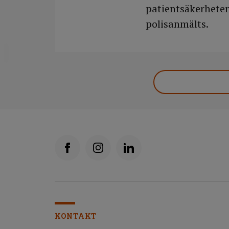
patientsäkerheten
polisanmälts.
DELA
KONTAKT