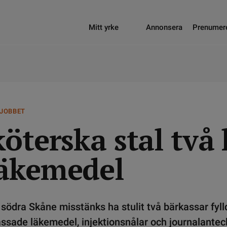
Mitt yrke
Annonsera
Prenumer
 JOBBET
öterska stal två 
äkemedel
 södra Skåne misstänks ha stulit två bärkassar fyl
ssade läkemedel, injektionsnålar och journalantec