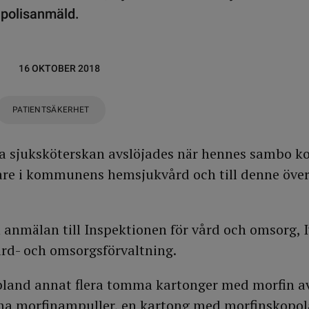
 polisanmäld.
16 OKTOBER 2018
PATIENTSÄKERHET
ga sjuksköterskan avslöjades när hennes sambo k
are i kommunens hemsjukvård och till denne öve
 anmälan till Inspektionen för vård och omsorg, I
d- och omsorgsförvaltning.
bland annat flera tomma kartonger med morfin av
mma morfinampuller, en kartong med morfinskopo