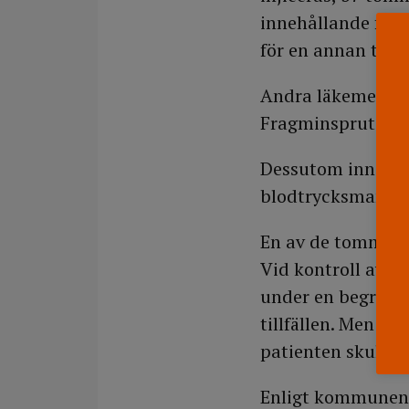
innehållande fyra
för en annan typ
Andra läkemedel s
Fragminsprutor (
Dessutom innehöll
blodtrycksmansche
En av de tomma m
Vid kontroll av d
under en begränsa
tillfällen. Men i
patienten skulle 
Enligt kommunens 