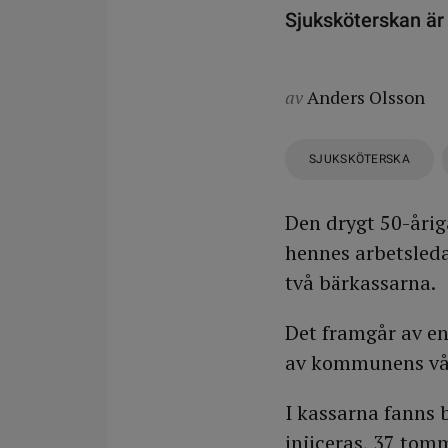
Sjuksköterskan är
av
Anders Olsson
SJUKSKÖTERSKA
Den drygt 50-åri
hennes arbetsled
två bärkassarna.
Det framgår av en
av kommunens vår
I kassarna fanns 
injiceras, 37 to