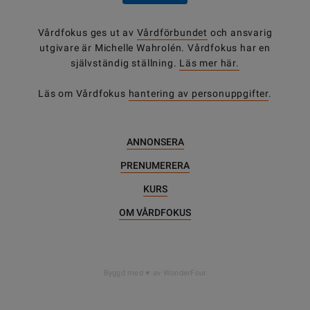
Vårdfokus ges ut av
Vårdförbundet
och ansvarig
utgivare är Michelle Wahrolén. Vårdfokus har en
självständig ställning.
Läs mer här.
Läs om Vårdfokus
hantering av personuppgifter
.
ANNONSERA
PRENUMERERA
KURS
OM VÅRDFOKUS
Byggd med
av WonderFour