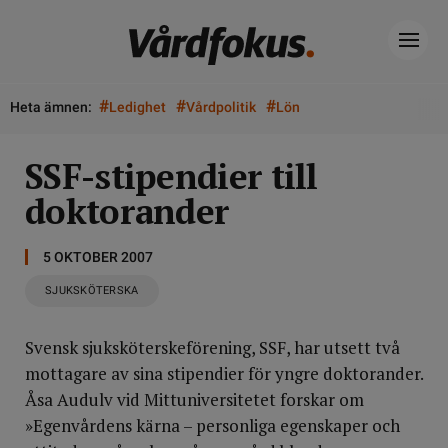
#
#
#
Heta ämnen:
Ledighet
Vårdpolitik
Lön
SSF-stipendier till
doktorander
5 OKTOBER 2007
SJUKSKÖTERSKA
Svensk sjuksköterskeförening, SSF, har utsett två
mottagare av sina stipendier för yngre doktorander.
Åsa Audulv vid Mittuniversitetet forskar om
»Egenvårdens kärna – personliga egenskaper och