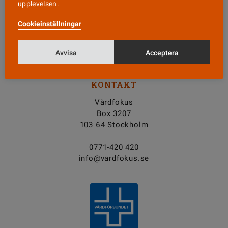
upplevelsen.
Nyhetsbrev
Cookieinställningar
Tipsa oss!
Avvisa
Acceptera
KONTAKT
Vårdfokus
Box 3207
103 64 Stockholm
0771-420 420
info@vardfokus.se