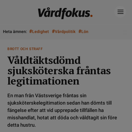
#
#
#
Heta ämnen:
Ledighet
Vårdpolitik
Lön
BROTT OCH STRAFF
Våldtäktsdömd
sjuksköterska fråntas
legitimationen
En man från Västsverige fråntas sin
sjuksköterskelegitimation sedan han dömts till
fängelse efter att vid upprepade tillfällen ha
misshandlat, hotat att döda och våldtagit sin före
detta hustru.