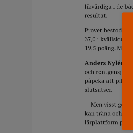
likvärdiga i de b
resultat.
Provet bestod av 
37,0 i kvällskurs
19,5 poäng. Motsv
Anders Nylén,
di
och röntgensjuksk
påpeka att pilots
slutsatser.
— Men visst ger d
kan träna och lära
lärplattform på 