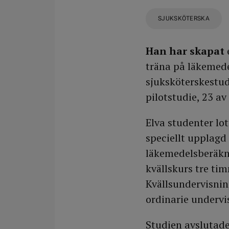
SJUKSKÖTERSKA
Han har skapat
träna på läkemede
sjuksköterske­stud
pilotstudie, 23 a
Elva studenter lot
speciellt upplagd
läkemedelsberäkni
kvällskurs tre tim
Kvällsundervisni
ordinarie under­v
Studien avslutade