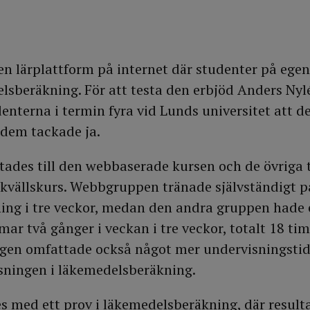
en lärplattform på internet där studenter på ege
lsberäkning. För att testa den erbjöd Anders Nyl
enterna i termin fyra vid Lunds universitet att de
v dem tackade ja.
tades till den webbaserade kursen och de övriga to
 kvällskurs. Webbgruppen tränade självständigt p
ng i tre veckor, medan den andra gruppen hade 
mar två gånger i veckan i tre veckor, totalt 18 ti
ngen omfattade också något mer undervisningstid
isningen i läkemedelsberäkning.
s med ett prov i läkemedelsberäkning, där result