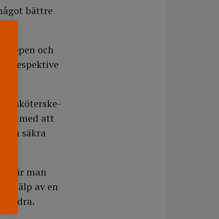
något bättre
bgruppen och
 49 respektive
g.
juk­sköterske-
noga med att
några säkra
t, där man
ed hjälp av en
arandra.