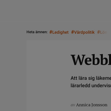
#
#
#
Heta ämnen:
Ledighet
Vårdpolitik
Lön
Webbk
Att lära sig läke
lärarledd undervis
av
Annica Jonsson