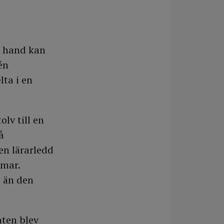
n hand kan
én
lta i en
lv till en
å
en lärarledd
mmar.
 än den
aten blev