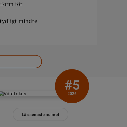
tform för
tydligt mindre
#5
2026
Läs senaste numret