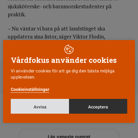
sjuksköterske- och barnmorskestudenter på
praktik.
– Nu väntar vi bara på att landstinget ska
uppdatera sina listor, säger Viktor Flodin,
ordförande för Umeå medicinska studentkår.
Vårdfokus använder cookies
DELA
Vi använder cookies för att ge dig den bästa möjliga
upplevelsen.
Till Vårdfokus startsida
Cookieinställningar
Avvisa
Acceptera
Läs senaste numret