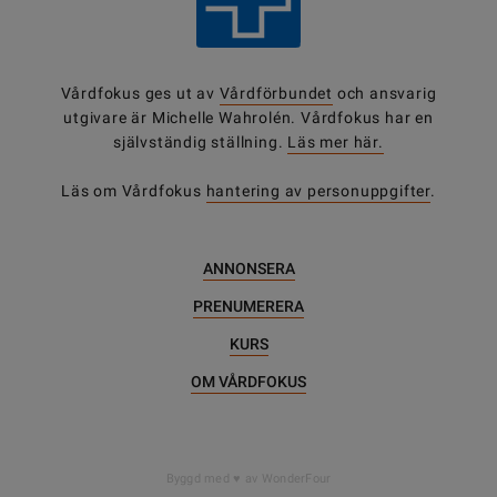
Vårdfokus ges ut av
Vårdförbundet
och ansvarig
utgivare är Michelle Wahrolén. Vårdfokus har en
självständig ställning.
Läs mer här.
Läs om Vårdfokus
hantering av personuppgifter
.
ANNONSERA
PRENUMERERA
KURS
OM VÅRDFOKUS
Byggd med
av WonderFour