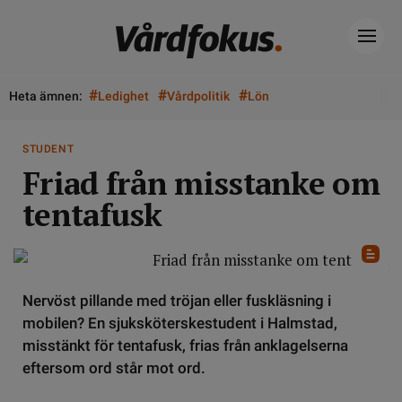
#
#
#
Heta ämnen:
Ledighet
Vårdpolitik
Lön
STUDENT
Friad från misstanke om
tentafusk
Nervöst pillande med tröjan eller fuskläsning i
mobilen? En sjuksköterskestudent i Halmstad,
misstänkt för tentafusk, frias från anklagelserna
eftersom ord står mot ord.