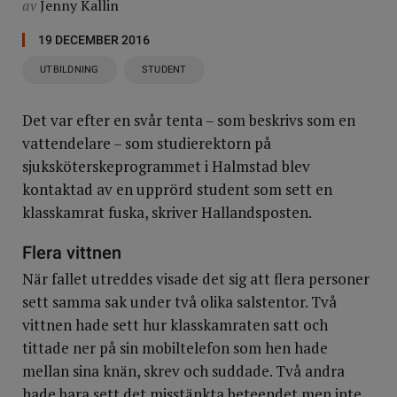
av
Jenny Kallin
19 DECEMBER 2016
UTBILDNING
STUDENT
Det var efter en svår tenta – som beskrivs som en
vattendelare – som studierektorn på
sjuksköterskeprogrammet i Halmstad blev
kontaktad av en upprörd student som sett en
klasskamrat fuska, skriver Hallandsposten.
Flera vittnen
När fallet utreddes visade det sig att flera personer
sett samma sak under två olika salstentor. Två
vittnen hade sett hur klasskamraten satt och
tittade ner på sin mobiltelefon som hen hade
mellan sina knän, skrev och suddade. Två andra
hade bara sett det misstänkta beteendet men inte