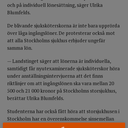
och på individuell lönesättning, säger Ulrika
Blumfelds.
De blivande sjuksköterskorna är inte bara upprörda
över låga ingångslöner. De protesterar också mot
att alla Stockholms sjukhus erbjuder ungefär
samma lön.
— Landstinget säger att lönerna är individuella,
samtidigt får nyutexaminerade sjuksköterskor höra
under anställningsintervjuerna att det finns
riktlinjer om att ingångslönen ska vara mellan 20
500 och 21 000 kronor på Stockholms storsjukhus,
berättar Ulrika Blumfelds.
Studenterna har också fått höra att storsjukhusen i
Stockholm har en överenskommelse sinsemellan
om att inte bjuda över varandra i lön för att locka