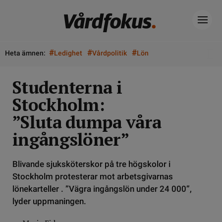
#
#
#
Heta ämnen:
Ledighet
Vårdpolitik
Lön
Studenterna i
Stockholm:
”Sluta dumpa våra
ingångslöner”
Blivande sjuksköterskor på tre högskolor i
Stockholm protesterar mot arbetsgivarnas
lönekarteller . ”Vägra ingångslön under 24 000”,
lyder uppmaningen.