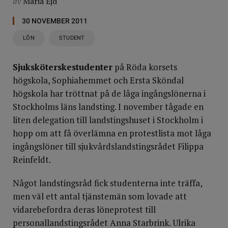
av
Maria Ejd
30 NOVEMBER 2011
LÖN
STUDENT
Sjuksköterskestudenter
på Röda korsets
högskola, Sophiahemmet och Ersta Sköndal
högskola har tröttnat på de låga ingångslönerna i
Stockholms läns landsting. I november tågade en
liten delegation till landstingshuset i Stockholm i
hopp om att få överlämna en protestlista mot låga
ingångslöner till sjukvårdslandstingsrådet Filippa
Reinfeldt.
Något landstingsråd fick studenterna inte träffa,
men väl ett antal tjänstemän som lovade att
vidarebefordra deras löneprotest till
personallandstingsrådet Anna Starbrink. Ulrika