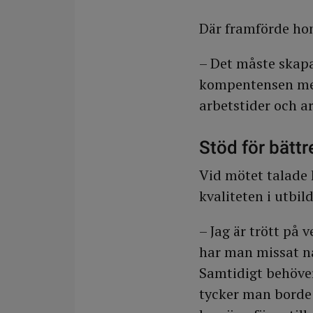
Där framförde hon 
– Det måste skapa
kompentensen men
arbetstider och a
Stöd för bättr
Vid mötet talade 
kvaliteten i utbi
– Jag är trött på
har man missat nå
Samtidigt behöver
tycker man borde t