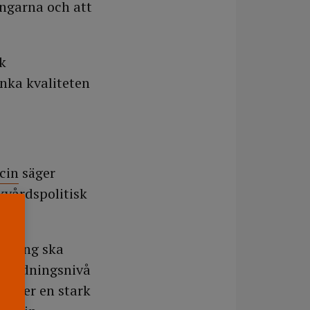
ingarna och att
k
änka kvaliteten
cin
säger
kvårdspolitisk
gar.
ch ting ska
utbildningsnivå
kräver en stark