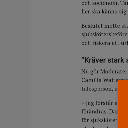
och socionom. Tan
fler ska känna sig
Beslutet mötte st
sjuksköterskeför
och riskera att u
”Kräver stark
Nu gör Moderater
Camilla Waltersso
talesperson, att 
– Jag förstår att 
förändras. Därför 
för sjuksköterskor