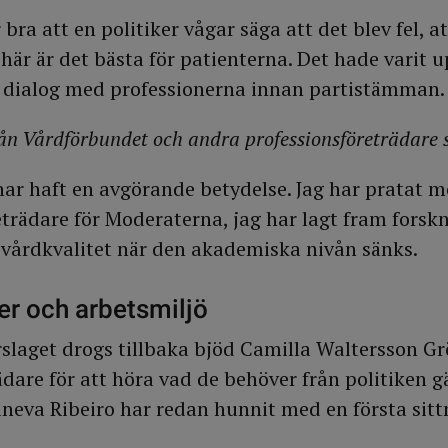
r bra att en politiker vågar säga att det blev fel, 
 här är det bästa för patienterna. Det hade varit
 dialog med professionerna innan partistämman.
rån Vårdförbundet och andra professionsföreträdare 
 har haft en avgörande betydelse. Jag har pratat m
eträdare för Moderaterna, jag har lagt fram forsk
e vårdkvalitet när den akademiska nivån sänks.
er och arbetsmiljö
slaget drogs tillbaka bjöd Camilla Waltersson Gr
ädare för att höra vad de behöver från politiken g
ineva Ribeiro har redan hunnit med en första sit