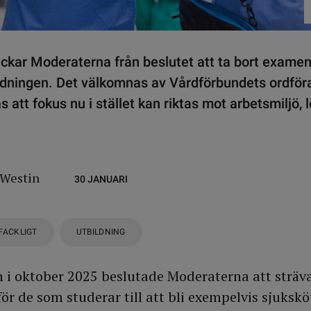
backar Moderaterna från beslutet att ta bort exame
ldningen. Det välkomnas av Vårdförbundets ordför
att fokus nu i stället kan riktas mot arbetsmiljö, lö
.
 Westin
30 JANUARI
FACKLIGT
UTBILDNING
i oktober 2025 beslutade Moderaterna att sträva
r de som studerar till att bli exempelvis sjuksköt