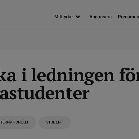
Mitt yrke
Annonsera
Prenumer
a i ledningen fö
astudenter
NTERNATIONELLT
STUDENT