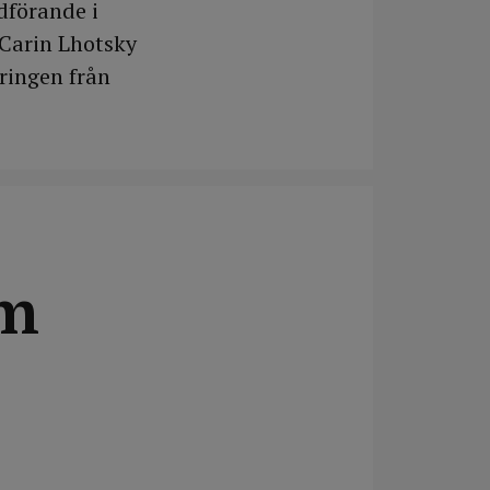
rdförande i
 Carin Lhotsky
ringen från
om