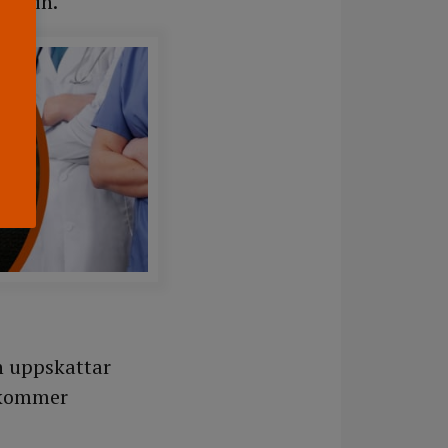
edicin.
n uppskattar
r kommer