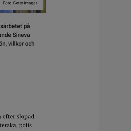
Foto: Getty Images
nsarbetet på
ande Sineva
n, villkor och
 efter slopad
erska, polis