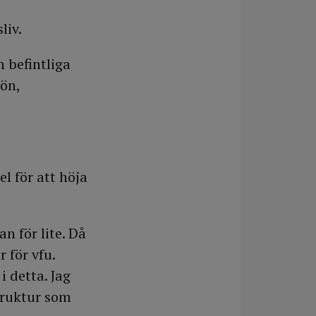
liv.
 befintliga
ön,
l för att höja
n för lite. Då
 för vfu.
 detta. Jag
struktur som