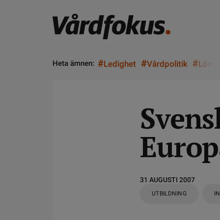
#
#
#
Heta ämnen:
Ledighet
Vårdpolitik
Lön
Svensk
Europ
31 AUGUSTI 2007
UTBILDNING
I