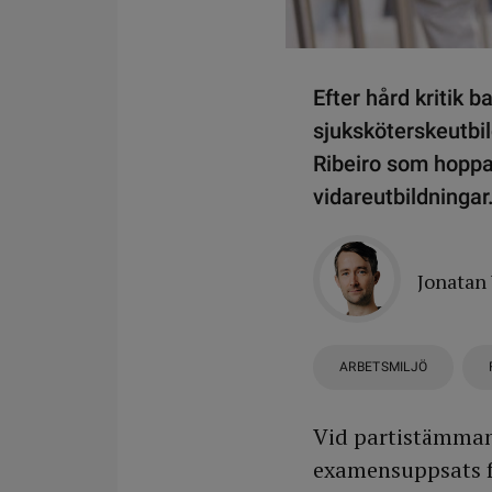
Efter hård kritik 
sjuksköterskeutbi
Ribeiro som hoppas 
vidareutbildningar
Jonatan
ARBETSMILJÖ
Vid partistämman 
examensuppsats fö