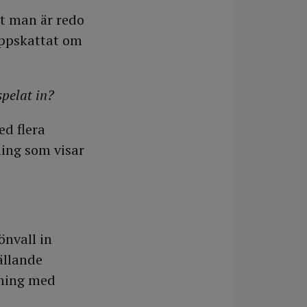
att man är redo
 uppskattat om
spelat in?
ed flera
ning som visar
önvall in
ällande
tning med