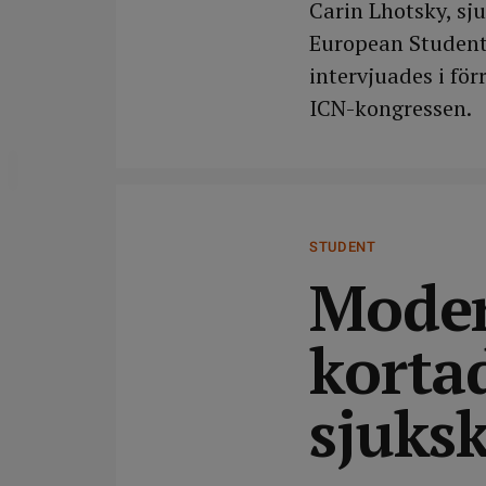
Carin Lhotsky, sju
European Student 
intervjuades i fö
ICN-kongressen.
DELA
STUDENT
Moder
kortad
sjuks