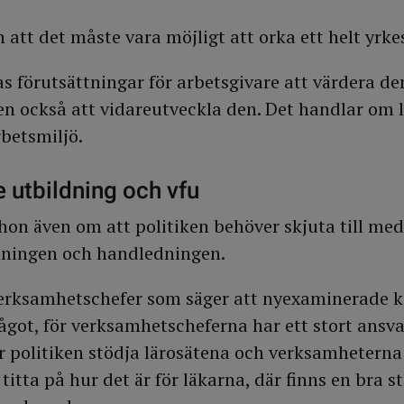
att det måste vara möjligt att orka ett helt yrkes
s förutsättningar för arbetsgivare att värdera den
 också att vidareutveckla den. Det handlar om l
rbetsmiljö.
e utbildning och vfu
hon även om att politiken behöver skjuta till mede
ldningen och handledningen.
 verksamhetschefer som säger att nyexaminerade ka
got, för verksamhetscheferna har ett stort ansvar
 politiken stödja lärosätena och verksamheterna i
itta på hur det är för läkarna, där finns en bra 