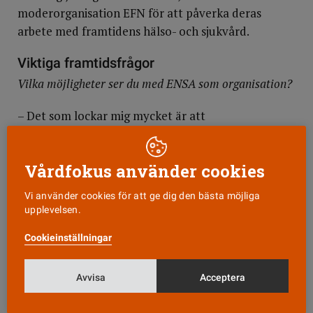
moderorganisation EFN för att påverka deras
arbete med framtidens hälso- och sjukvård.
Viktiga framtidsfrågor
Vilka möjligheter ser du med ENSA som organisation?
– Det som lockar mig mycket är att
sjuksköterskestudenter ser vården på ett annat
sätt. Vi är mer överens om förändringar som
Vårdfokus använder cookies
behöver göras, för att få bukt med exempelvis
antibiotikaresistens och vällevnadssjukdomar som
Vi använder cookies för att ge dig den bästa möjliga
breder ut sig. Vi har framtidsperspektivet och kan
upplevelsen.
påverka. Är vi inte med i debatten kommer vi inte
Cookieinställningar
framåt.
Vad förenar Europas sjuksköterskestudenter och vilka
Avvisa
Acceptera
är de största olikheterna?