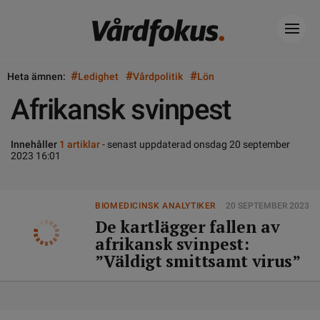
#
#
#
Heta ämnen:
Ledighet
Vårdpolitik
Lön
Afrikansk svinpest
Innehåller
1 artiklar
- senast uppdaterad onsdag 20 september
2023 16:01
BIOMEDICINSK ANALYTIKER
20 SEPTEMBER 2023
De kartlägger fallen av
afrikansk svinpest:
”Väldigt smittsamt virus”