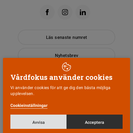
Läs senaste numret
Nyhetsbrev
Tipsa oss!
Vårdfokus använder cookies
Vi använder cookies för att ge dig den bästa möjliga
upplevelsen.
KONTAKT
Cookieinställningar
Vårdfokus
Box 3207
103 64 Stockholm
Avvisa
Acceptera