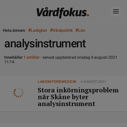
#
#
#
Heta ämnen:
Ledighet
Vårdpolitik
Lön
analysinstrument
Innehåller
1 artiklar
- senast uppdaterad onsdag 4 augusti 2021
11:14
LABORATORIEMEDICIN
4 AUGUSTI 2021
Stora inkörningsproblem
när Skåne byter
analysinstrument