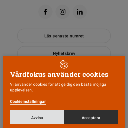
Läs senaste numret
Nyhetsbrev
Tipsa oss!
Vårdfokus använder cookies
Vi använder cookies för att ge dig den bästa möjliga
upplevelsen.
KONTAKT
Cookieinställningar
Vårdfokus
Box 3207
103 64 Stockholm
Avvisa
Acceptera