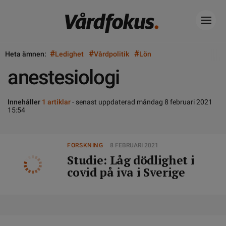
#
#
#
Heta ämnen:
Ledighet
Vårdpolitik
Lön
anestesiologi
Innehåller
1 artiklar
- senast uppdaterad måndag 8 februari 2021
15:54
FORSKNING
8 FEBRUARI 2021
Studie: Låg dödlighet i
covid på iva i Sverige