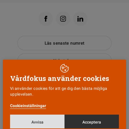
Läs senaste numret
Nyhetsbrev
Vårdfokus använder cookies
Tipsa oss!
Vi använder cookies för att ge dig den bästa möjliga
upplevelsen.
KONTAKT
Cookieinställningar
Vårdfokus
Box 3207
Avvisa
Acceptera
103 64 Stockholm