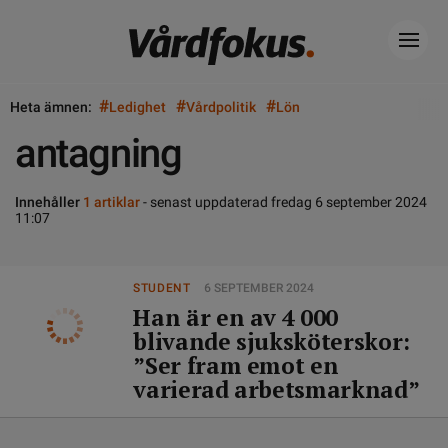
#
#
#
Heta ämnen:
Ledighet
Vårdpolitik
Lön
antagning
Innehåller
1 artiklar
- senast uppdaterad fredag 6 september 2024
11:07
STUDENT
6 SEPTEMBER 2024
Han är en av 4 000
blivande sjuksköterskor:
”Ser fram emot en
varierad arbetsmarknad”