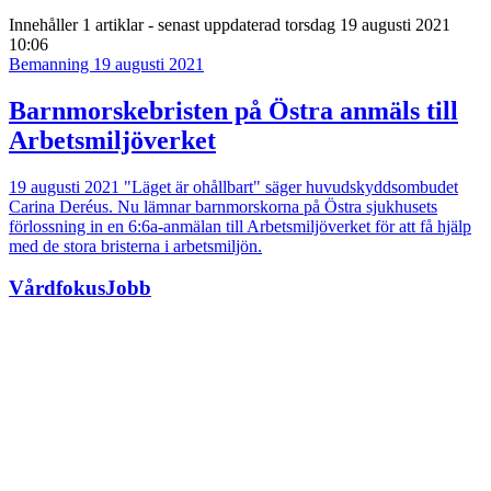
Innehåller
1 artiklar
- senast uppdaterad torsdag 19 augusti 2021
10:06
Bemanning
19 augusti 2021
Barnmorskebristen på Östra anmäls till
Arbetsmiljöverket
19 augusti 2021
"Läget är ohållbart" säger huvudskyddsombudet
Carina Deréus. Nu lämnar barnmorskorna på Östra sjukhusets
förlossning in en 6:6a-anmälan till Arbetsmiljöverket för att få hjälp
med de stora bristerna i arbetsmiljön.
VårdfokusJobb