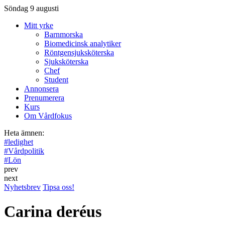
Söndag 9 augusti
Mitt yrke
Barnmorska
Biomedicinsk analytiker
Röntgensjuksköterska
Sjuksköterska
Chef
Student
Annonsera
Prenumerera
Kurs
Om Vårdfokus
Heta ämnen:
#
ledighet
#
Vårdpolitik
#
Lön
prev
next
Nyhetsbrev
Tipsa oss!
Carina deréus