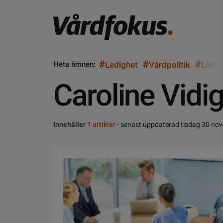
#
#
#
Heta ämnen:
Ledighet
Vårdpolitik
Lön
Caroline Vid
Innehåller
1 artiklar
- senast uppdaterad tisdag 30 no