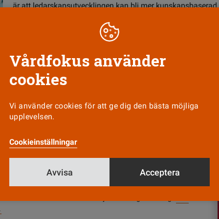
är att ledarskapsutvecklingen kan bli mer kunskapsbaserad.
Vårdfokus använder
cookies
Nyhetsbrev
Tipsa oss!
Vi använder cookies för att ge dig den bästa möjliga
upplevelsen.
Cookieinställningar
Avvisa
Acceptera
us ges ut av
Vårdförbundet
och ansvarig utgivare är
e Wahrolén. Vårdfokus har en självständig ställning.
Läs
.