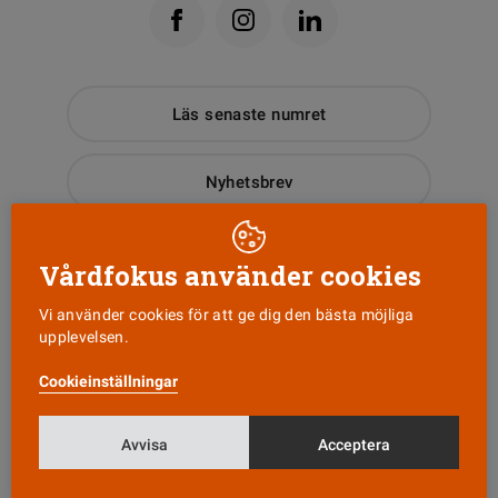
Läs senaste numret
Nyhetsbrev
Tipsa oss!
Vårdfokus använder cookies
Vi använder cookies för att ge dig den bästa möjliga
upplevelsen.
KONTAKT
Cookieinställningar
Vårdfokus
Box 3207
103 64 Stockholm
Avvisa
Acceptera
0771-420 420