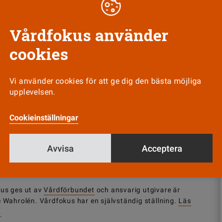
som till vardags forskar vid laboratoriet på Länssjukhuset R
Vårdfokus använder
cookies
Vi använder cookies för att ge dig den bästa möjliga
upplevelsen.
Nyhetsbrev
Tipsa oss!
Cookieinställningar
Avvisa
Acceptera
us ges ut av
Vårdförbundet
och ansvarig utgivare är
e Wahrolén. Vårdfokus har en självständig ställning.
Läs
.