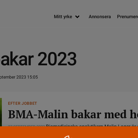
Mitt yrke
Annonsera
Prenumer
bakar 2023
eptember 2023 15:05
EFTER JOBBET
BMA-Malin bakar med he
Biomedicinska analytikern Malin Lager är 
27 SEPTEMBER 2023
Sverige bakar som har premiär 27 september. ”När jag börjar 