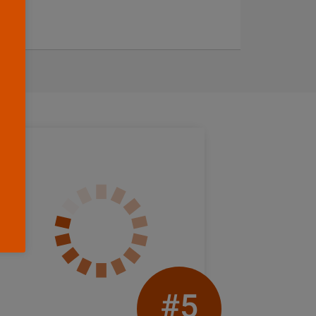
yhov.
#5