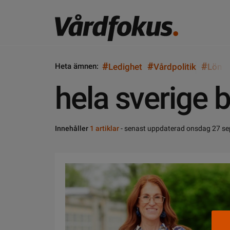
#
#
#
Heta ämnen:
Ledighet
Vårdpolitik
Lön
hela sverige 
Innehåller
1 artiklar
- senast uppdaterad onsdag 27 s