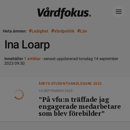
#
#
#
Heta ämnen:
Ledighet
Vårdpolitik
Lön
Ina Loarp
Innehåller
1 artiklar
- senast uppdaterad torsdag 14 september
2023 09:30
ÅRETS STUDENTHANDLEDARE 2023
14 SEPTEMBER 2023
”På vfu:n träffade jag
engagerade medarbetare
som blev förebilder”