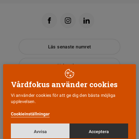
Läs senaste numret
Nyhetsbrev
Vårdfokus använder cookies
Tipsa oss!
Vi använder cookies för att ge dig den bästa möjliga
upplevelsen.
KONTAKT
Cookieinställningar
Vårdfokus
Box 3207
Avvisa
Acceptera
103 64 Stockholm