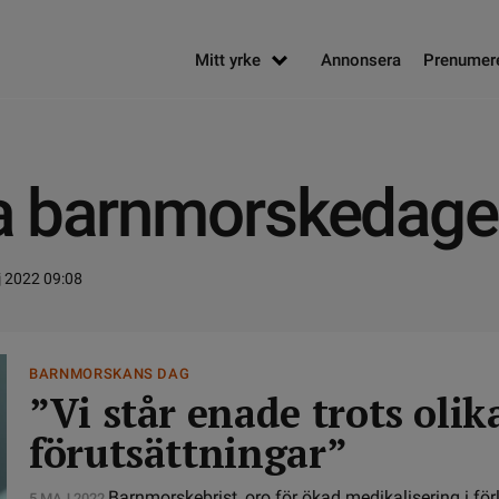
Mitt yrke
Annonsera
Prenumer
lla barnmorskedag
j 2022 09:08
BARNMORSKANS DAG
”Vi står enade trots olik
förutsättningar”
Barnmorskebrist, oro för ökad medikalisering i fö
5 MAJ 2022