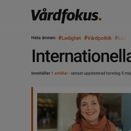
#
#
#
Heta ämnen:
Ledighet
Vårdpolitik
Lön
Internatione
Innehåller
1 artiklar
- senast uppdaterad torsdag 5 ma