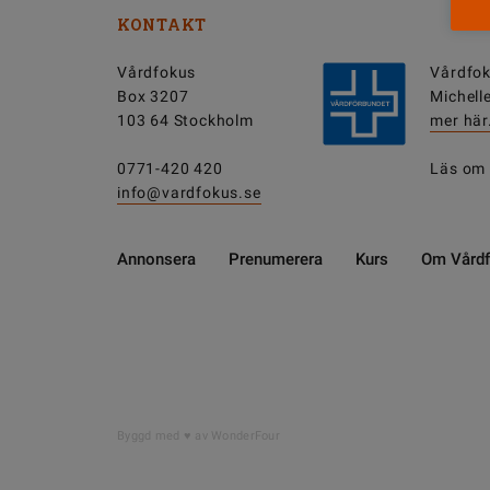
KONTAKT
Vårdfokus
Vårdfok
Box 3207
Michell
103 64 Stockholm
mer här
0771-420 420
Läs om
info@vardfokus.se
Annonsera
Prenumerera
Kurs
Om Vård
Byggd med
av WonderFour