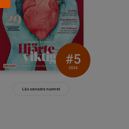
#5
2026
Läs senaste numret