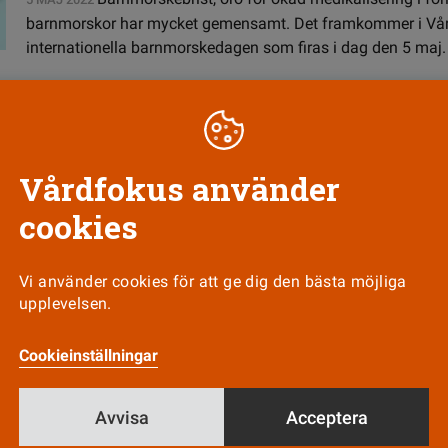
barnmorskor har mycket gemensamt. Det framkommer i Vår
internationella barnmorskedagen som firas i dag den 5 maj.
orskningsprogram möter nordiska b
Vårdfokus använder
cookies
Vi använder cookies för att ge dig den bästa möjliga
upplevelsen.
Nyhetsbrev
Tipsa oss!
Cookieinställningar
Avvisa
Acceptera