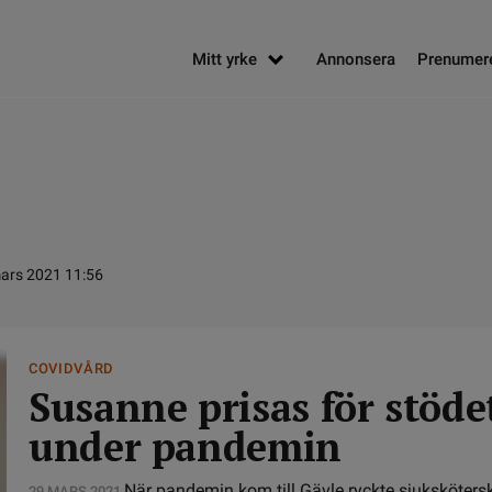
Mitt yrke
Annonsera
Prenumer
ars 2021 11:56
COVIDVÅRD
Susanne prisas för stödet
under pandemin
När pandemin kom till Gävle ryckte sjuksköter
29 MARS 2021