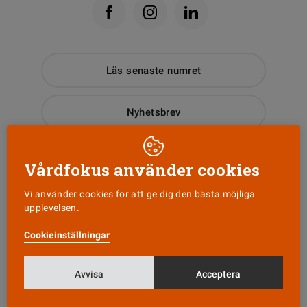
Läs senaste numret
Nyhetsbrev
Tipsa oss!
Vårdfokus använder cookies
Vi använder cookies för att ge dig den bästa möjliga
upplevelsen.
KONTAKT
Cookieinställningar
Vårdfokus
Box 3207
103 64 Stockholm
Avvisa
Acceptera
0771-420 420