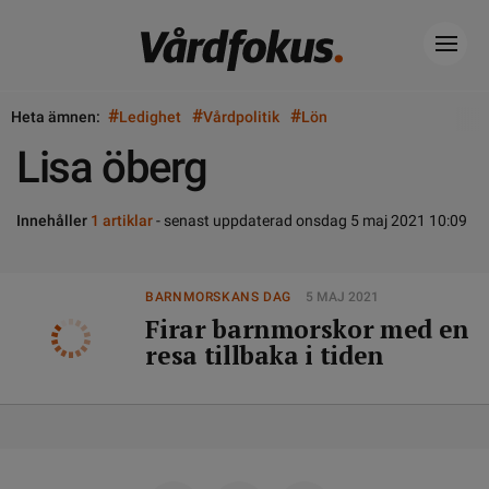
#
#
#
Heta ämnen:
Ledighet
Vårdpolitik
Lön
Lisa öberg
Innehåller
1 artiklar
- senast uppdaterad onsdag 5 maj 2021 10:09
BARNMORSKANS DAG
5 MAJ 2021
Firar barnmorskor med en
resa tillbaka i tiden