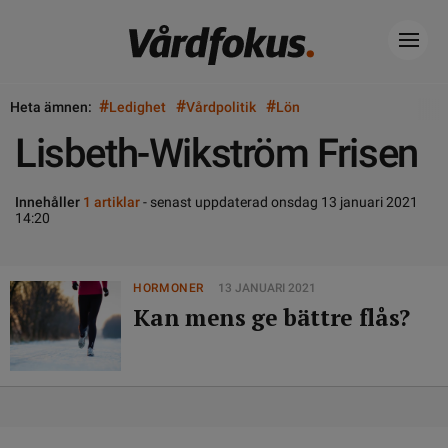
#
#
#
Heta ämnen:
Ledighet
Vårdpolitik
Lön
Lisbeth-Wikström Frisen
Innehåller
1 artiklar
- senast uppdaterad onsdag 13 januari 2021
14:20
HORMONER
13 JANUARI 2021
Kan mens ge bättre flås?