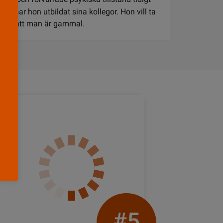
a har hon utbildat sina kollegor. Hon vill ta
gt för att man är gammal.
#5