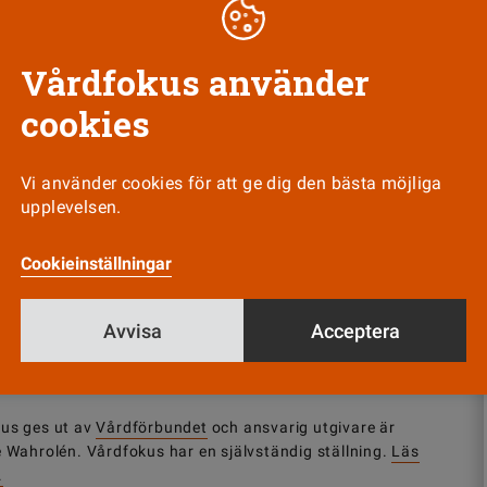
hos patienterna i kommunens vård. Som psykiatrisjukskötersk
bort föreställningen att det är naturligt att må psykiskt dåli
Vårdfokus använder
cookies
Vi använder cookies för att ge dig den bästa möjliga
upplevelsen.
Nyhetsbrev
Tipsa oss!
Cookieinställningar
Avvisa
Acceptera
us ges ut av
Vårdförbundet
och ansvarig utgivare är
e Wahrolén. Vårdfokus har en självständig ställning.
Läs
.