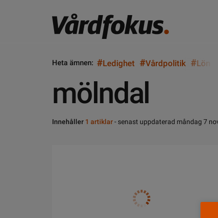
#
#
#
Heta ämnen:
Ledighet
Vårdpolitik
Lön
mölndal
Innehåller
1 artiklar
- senast uppdaterad måndag 7 no