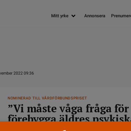
Mitt yrke
Annonsera
Prenumer
vember 2022 09:36
NOMINERAD TILL VÅRDFÖRBUNDSPRISET
”Vi måste våga fråga för
förebygga äldres psykisk
Caroline Hjalmarsson vill upptäcka depressio
7 NOVEMBER 2022