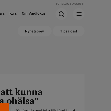
TORSDAG 6 AUGUSTI
era
Kurs
Om Vårdfokus
Nyhetsbrev
Tipsa oss!
 att kunna
a ohälsa”
ner och förvärrade psykiska tillstånd tidigt