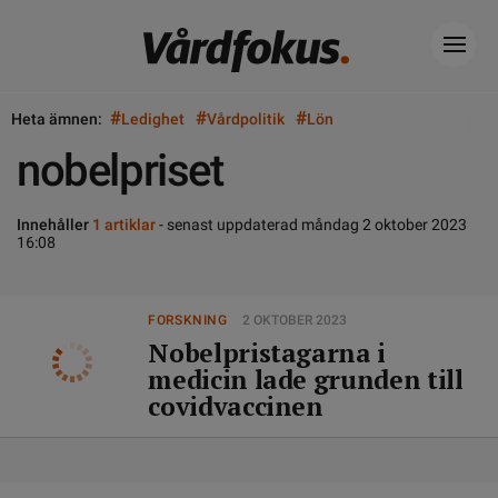
#
#
#
Heta ämnen:
Ledighet
Vårdpolitik
Lön
nobelpriset
Innehåller
1 artiklar
- senast uppdaterad måndag 2 oktober 2023
16:08
FORSKNING
2 OKTOBER 2023
Nobelpristagarna i
medicin lade grunden till
covidvaccinen