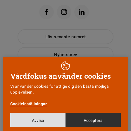
Läs senaste numret
Nyhetsbrev
Tipsa oss!
Vårdfokus använder cookies
Vi använder cookies för att ge dig den bästa möjliga
upplevelsen.
KONTAKT
Cookieinställningar
Vårdfokus
Box 3207
103 64 Stockholm
Avvisa
Acceptera