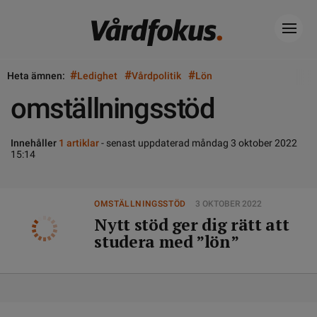
#
#
#
Heta ämnen:
Ledighet
Vårdpolitik
Lön
omställningsstöd
Innehåller
1 artiklar
- senast uppdaterad måndag 3 oktober 2022
15:14
OMSTÄLLNINGSSTÖD
3 OKTOBER 2022
Nytt stöd ger dig rätt att
studera med ”lön”