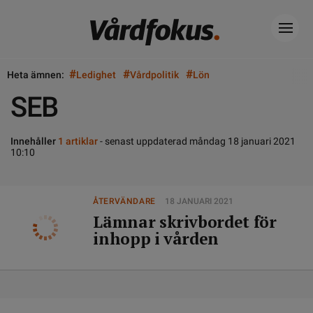
#
#
#
Heta ämnen:
Ledighet
Vårdpolitik
Lön
SEB
Innehåller
1 artiklar
- senast uppdaterad måndag 18 januari 2021
10:10
ÅTERVÄNDARE
18 JANUARI 2021
Lämnar skrivbordet för
inhopp i vården