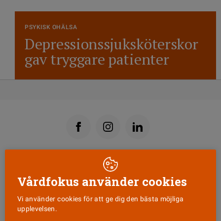
PSYKISK OHÄLSA
Depressionssjuksköterskor
gav tryggare patienter
Läs senaste numret
Vårdfokus använder cookies
Nyhetsbrev
Vi använder cookies för att ge dig den bästa möjliga
upplevelsen.