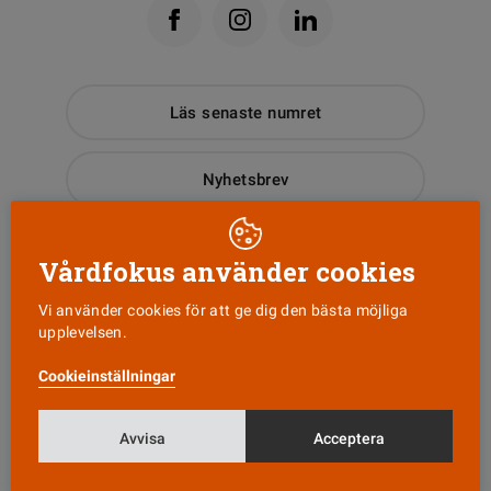
Läs senaste numret
Nyhetsbrev
Tipsa oss!
Vårdfokus använder cookies
Vi använder cookies för att ge dig den bästa möjliga
upplevelsen.
KONTAKT
Cookieinställningar
Vårdfokus
Box 3207
103 64 Stockholm
Avvisa
Acceptera
0771-420 420