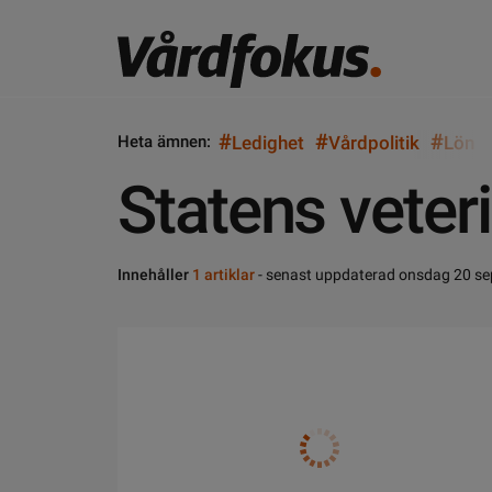
#
#
#
Heta ämnen:
Ledighet
Vårdpolitik
Lön
Statens veter
Innehåller
1 artiklar
- senast uppdaterad onsdag 20 s