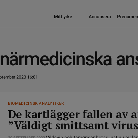
Mitt yrke
Annonsera
Prenumer
inärmedicinska ans
eptember 2023 16:01
BIOMEDICINSK ANALYTIKER
De kartlägger fallen av 
”Väldigt smittsamt viru
Vildsvin och tamgrisar hotas just nu av lan
20 SEPTEMBER 2023