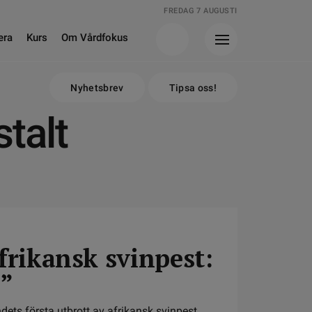
FREDAG 7 AUGUSTI
era
Kurs
Om Vårdfokus
Nyhetsbrev
Tipsa oss!
talt
afrikansk svinpest:
s”
dets första utbrott av afrikansk svinpest.