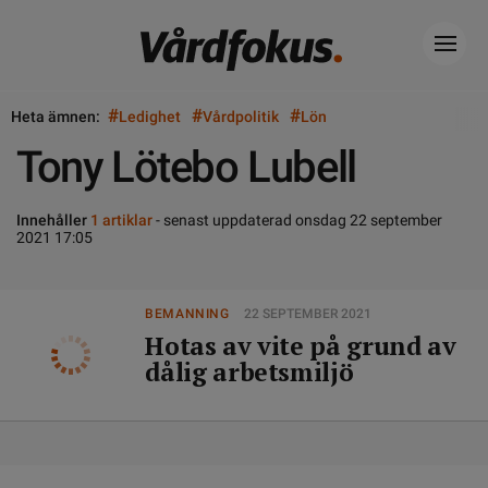
#
#
#
Heta ämnen:
Ledighet
Vårdpolitik
Lön
Tony Lötebo Lubell
Innehåller
1 artiklar
- senast uppdaterad onsdag 22 september
2021 17:05
BEMANNING
22 SEPTEMBER 2021
Hotas av vite på grund av
dålig arbetsmiljö