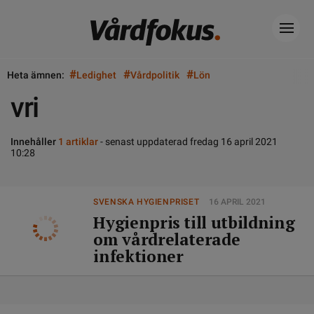
#
#
#
Heta ämnen:
Ledighet
Vårdpolitik
Lön
vri
Innehåller
1 artiklar
- senast uppdaterad fredag 16 april 2021
10:28
SVENSKA HYGIENPRISET
16 APRIL 2021
Hygienpris till utbildning
om vårdrelaterade
infektioner