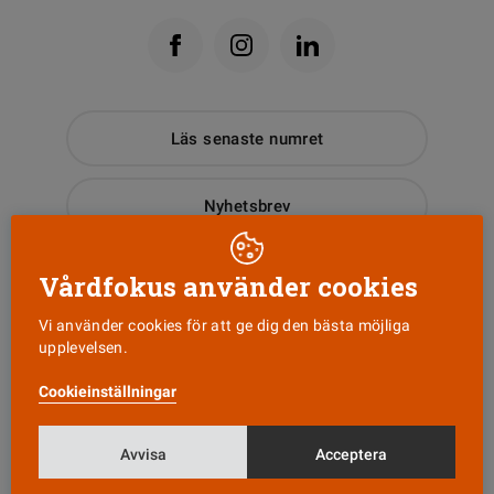
Läs senaste numret
Nyhetsbrev
Tipsa oss!
Vårdfokus använder cookies
Vi använder cookies för att ge dig den bästa möjliga
upplevelsen.
KONTAKT
Cookieinställningar
Vårdfokus
Box 3207
103 64 Stockholm
Avvisa
Acceptera