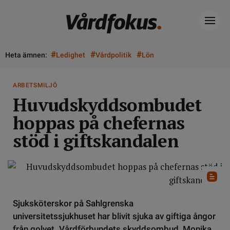
#
#
#
Heta ämnen:
Ledighet
Vårdpolitik
Lön
ARBETSMILJÖ
Huvudskyddsombudet
hoppas på chefernas
stöd i giftskandalen
Sjuksköterskor på Sahlgrenska
universitetssjukhuset har blivit sjuka av giftiga ångor
från golvet. Vårdförbundets skyddsombud, Monika