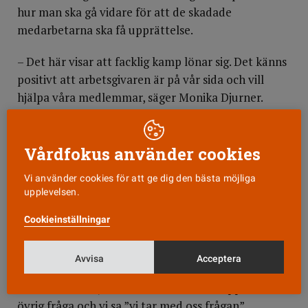
hur man ska gå vidare för att de skadade
medarbetarna ska få upprättelse.
– Det här visar att facklig kamp lönar sig. Det känns
positivt att arbetsgivaren är på vår sida och vill
hjälpa våra medlemmar, säger Monika Djurner.
Gör inga utfästelser
Områdeschefen Per Albertsson och HR-chefen på
Vårdfokus använder cookies
område 6, Berit Roos Holmquist, var med på mötet
Vi använder cookies för att ge dig den bästa möjliga
med skyddsombuden, men de delar inte
upplevelsen.
huvudskyddsombudets slutsats av vad det
mynnade ut i. Båda uttrycker sig försiktigt och
Cookieinställningar
säger att de vill veta mer innan några utfästelser
görs.
Avvisa
Acceptera
– Punkten om sjuka medarbetare kom upp som en
övrig fråga och vi sa ”vi tar med oss frågan”.