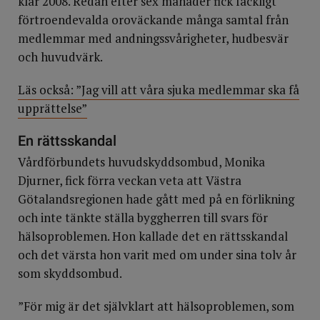
klar 2008. Redan efter sex månader fick fackligt
förtroendevalda oroväckande många samtal från
medlemmar med andningssvårigheter, hudbesvär
och huvudvärk.
Läs också: ”Jag vill att våra sjuka medlemmar ska få
upprättelse”
En rättsskandal
Vårdförbundets huvudskyddsombud, Monika
Djurner, fick förra veckan veta att Västra
Götalandsregionen hade gått med på en förlikning
och inte tänkte ställa byggherren till svars för
hälsoproblemen. Hon kallade det en rättsskandal
och det värsta hon varit med om under sina tolv år
som skyddsombud.
”För mig är det självklart att hälsoproblemen, som