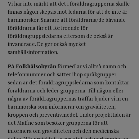
Vi har inte märkt att det i föräldragrupperna skulle
finnas någon skepsis mot ledarna för att de inte är
barnmorskor. Snarare att föräldrarna/de blivande
föräldrarna får ett förtroende för
föräldragruppsledarna eftersom de också är
invandrade. De ger också mycket
samhällsinformation.
På Folkhälsobyrån
förmedlar vi alltså namn och
telefonnummer och sätter ihop språkgrupper,
sedan är det föräldragruppsledarna som kontaktar
föräldrarna och leder grupperna. Till någon eller
några av föräldragruppernas träffar bjuder vi in en
barnmorska som informerar om graviditeten,
kroppen och preventivmedel. Under projekttiden är
det Malíne som besöker grupperna för att
informera om graviditeten och den medicinska
delen. När projektet är avslutat och verksamheten