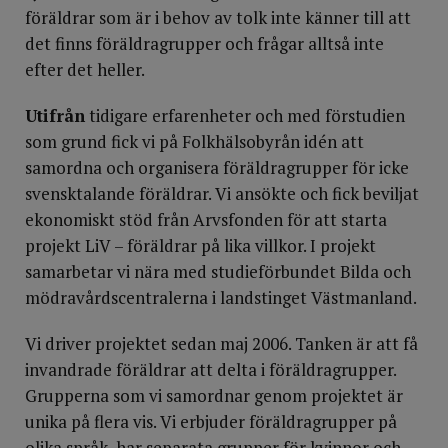
föräldrar som är i behov av tolk inte känner till att
det finns föräldragrupper och frågar alltså inte
efter det heller.
Utifrån
tidigare erfarenheter och med förstudien
som grund fick vi på Folkhälsobyrån idén att
samordna och organisera föräldragrupper för icke
svensktalande föräldrar. Vi ansökte och fick beviljat
ekonomiskt stöd från Arvsfonden för att starta
projekt LiV – föräldrar på lika villkor. I projekt
samarbetar vi nära med studieförbundet Bilda och
mödravårdscentralerna i landstinget Västmanland.
Vi driver projektet sedan maj 2006. Tanken är att få
invandrade föräldrar att delta i föräldragrupper.
Grupperna som vi samordnar genom projektet är
unika på flera vis. Vi erbjuder föräldragrupper på
olika språk, har separata grupper för kvinnor och