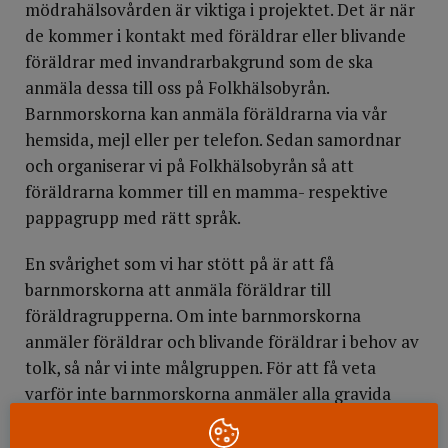
mödrahälsovården är viktiga i projektet. Det är när
de kommer i kontakt med föräldrar eller blivande
föräldrar med invandrarbakgrund som de ska
anmäla dessa till oss på Folkhälsobyrån.
Barnmorskorna kan anmäla föräldrarna via vår
hemsida, mejl eller per telefon. Sedan samordnar
och organiserar vi på Folkhälsobyrån så att
föräldrarna kommer till en mamma- respektive
pappagrupp med rätt språk.
En svårighet som vi har stött på är att få
barnmorskorna att anmäla föräldrar till
föräldragrupperna. Om inte barnmorskorna
anmäler föräldrar och blivande föräldrar i behov av
tolk, så når vi inte målgruppen. För att få veta
varför inte barnmorskorna anmäler alla gravida
invandrarkvinnor har vi besökt alla
barnmorskemottagningar i Västerås. Vi fann inget