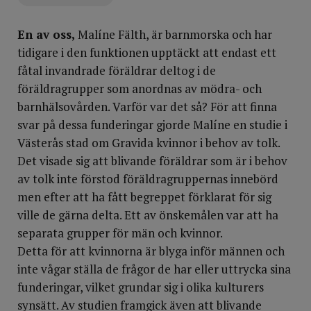
En av oss,
Malíne Fälth, är barnmorska och har
tidigare i den funktionen upptäckt att endast ett
fåtal invandrade föräldrar deltog i de
föräldragrupper som anordnas av mödra- och
barnhälsovården. Varför var det så? För att finna
svar på dessa funderingar gjorde Malíne en studie i
Västerås stad om Gravida kvinnor i behov av tolk.
Det visade sig att blivande föräldrar som är i behov
av tolk inte förstod föräldragruppernas innebörd
men efter att ha fått begreppet förklarat för sig
ville de gärna delta. Ett av önskemålen var att ha
separata grupper för män och kvinnor.
Detta för att kvinnorna är blyga inför männen och
inte vågar ställa de frågor de har eller uttrycka sina
funderingar, vilket grundar sig i olika kulturers
synsätt. Av studien framgick även att blivande