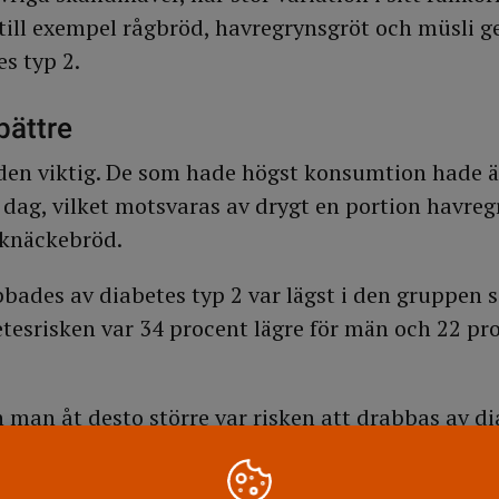
 till exempel rågbröd, havregrynsgröt och müsli ge
s typ 2.
bättre
en viktig. De som hade högst konsumtion hade ä
 dag, vilket motsvaras av drygt en portion havre
sknäckebröd.
ades av diabetes typ 2 var lägst i den gruppen
etesrisken var 34 procent lägre för män och 22 pro
 man åt desto större var risken att drabbas av di
igger i linje med kostråden som rekommenderar at