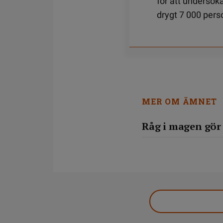
för att undersöka
drygt 7 000 pers
MER OM ÄMNET
Råg i magen gör 