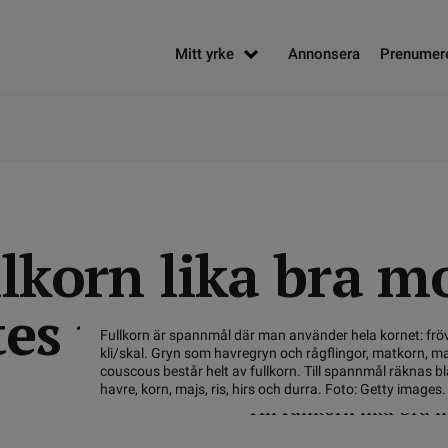
Mitt yrke
Annonsera
Prenumer
llkorn lika bra m
es typ 2
Fullkorn är spannmål där man använder hela kornet: fröv
kli/skal. Gryn som havregryn och rågflingor, matkorn, ma
couscous består helt av fullkorn. Till spannmål räknas bl
havre, korn, majs, ris, hirs och durra. Foto: Getty images.