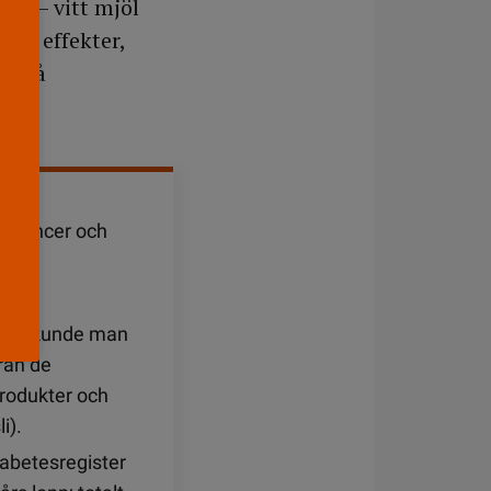
st – vitt mjöl
iva effekter,
or på
t, cancer och
lären kunde man
rån de
produkter och
i).
abetesregister