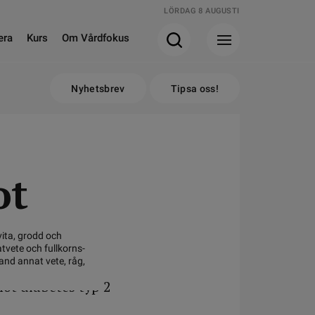
LÖRDAG 8 AUGUSTI
era
Kurs
Om Vårdfokus
Nyhetsbrev
Tipsa oss!
ot
ita, grodd och
tvete och fullkorns-
and annat vete, råg,