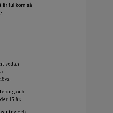
 är fullkorn så
e.
änt sedan
ka
hövs.
öteborg och
der 15 år.
rnsintag och