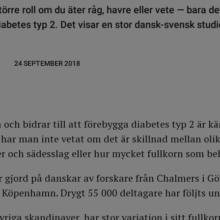
örre roll om du äter råg, havre eller vete — bara det
abetes typ 2. Det visar en stor dansk-svensk studi
24 SEPTEMBER 2018
a och bidrar till att förebygga diabetes typ 2 är k
 har man inte vetat om det är skillnad mellan oli
r och sädesslag eller hur mycket fullkorn som be
r gjord på danskar av forskare från Chalmers i G
i Köpenhamn. Drygt 55 000 deltagare har följts un
riga skandinaver, har stor variation i sitt fullko