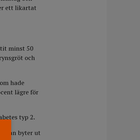
r ett likartat
tit minst 50
grynsgröt och
 som hade
cent lägre för
abetes typ 2.
t man byter ut