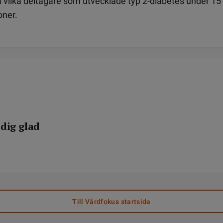
 vilka deltagare som utvecklade typ 2-diabetes under 15 å
oner.
dig glad
Till Vårdfokus startsida