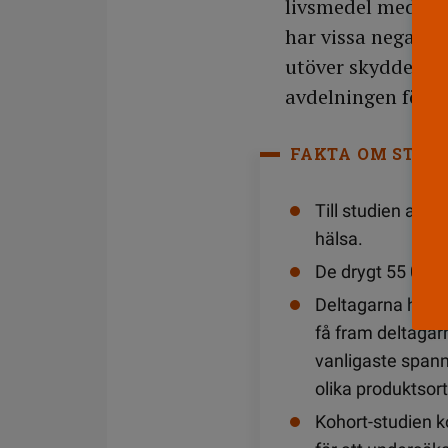
livsmedel med vit
har vissa negativa
utöver skyddet mo
avdelningen för 
FAKTA OM STUD
Till studien anv
hälsa.
De drygt 55 000 d
Deltagarna hade 
få fram deltagar
vanligaste spann
olika produktsort
Kohort-studien 