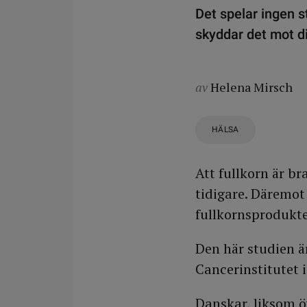
Det spelar ingen st
skyddar det mot di
av
Helena Mirsch
HÄLSA
Att fullkorn är br
tidigare. Däremot
fullkornsprodukte
Den här studien ä
Cancerinstitutet 
Danskar, liksom öv