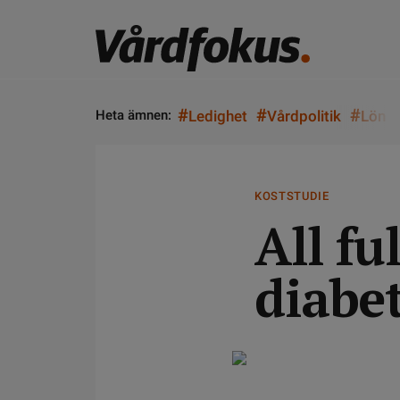
#
#
#
Heta ämnen:
Ledighet
Vårdpolitik
Lön
KOSTSTUDIE
All fu
diabet