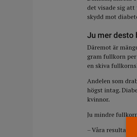
det visade sig att
skydd mot diabete
Ju mer desto 
Däremot är mängd
gram fullkorn per
en skiva fullkorn
Andelen som drabb
högst intag. Diab
kvinnor.
Ju mindre fullkorn
– Våra resultat l