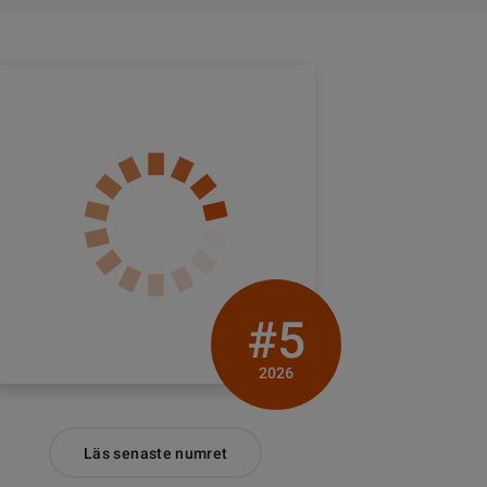
#5
2026
Läs senaste numret