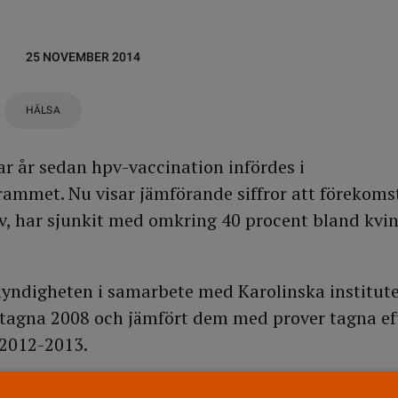
25 NOVEMBER 2014
HÄLSA
ar år sedan hpv-vaccination infördes i
rammet. Nu visar jämförande siffror att förekom
v, har sjunkit med omkring 40 procent bland kvi
myndigheten i samarbete med Karolinska institut
tagna 2008 och jämfört dem med prover tagna eft
 2012-2013.
att det skett en stor minskning av de fyra hpv-ty