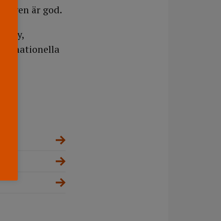
ningen är god.
ology,
nternationella