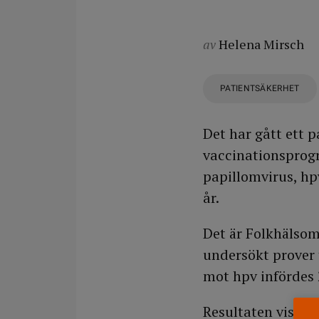
av
Helena Mirsch
PATIENTSÄKERHET
Det har gått ett p
vaccinationsprog
papillomvirus, hp
år.
Det är Folkhälso
undersökt prover 
mot hpv infördes
Resultaten visar 