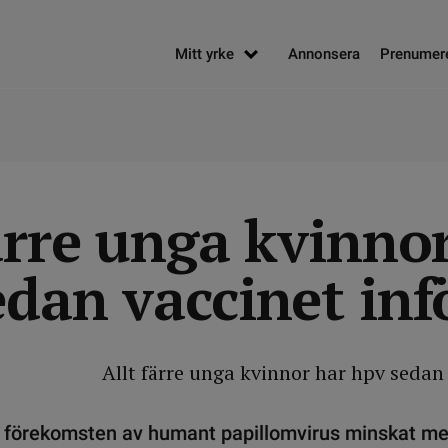
Mitt yrke
Annonsera
Prenumer
ärre unga kvinno
edan vaccinet inf
tt förekomsten av humant papillomvirus minskat me