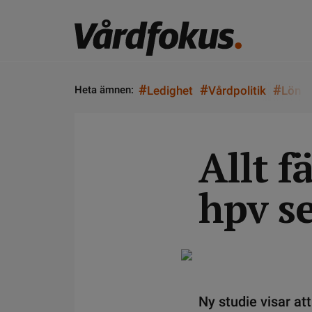
#
#
#
Heta ämnen:
Ledighet
Vårdpolitik
Lön
Allt f
hpv s
Ny studie visar a