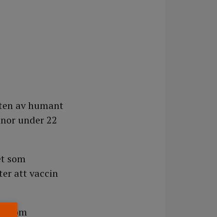
sten av humant
nnor under 22
et som
er att vaccin
per som