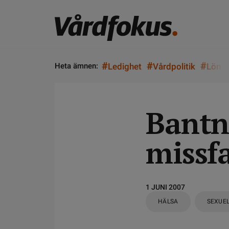
#
#
#
Heta ämnen:
Ledighet
Vårdpolitik
Lön
Bantn
missfa
1 JUNI 2007
HÄLSA
SEXUEL