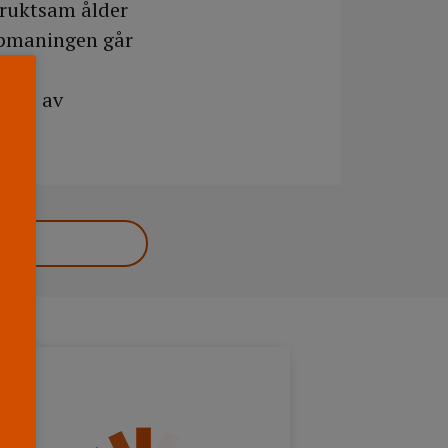
fruktsam ålder
uppmaningen går
 det
kare av