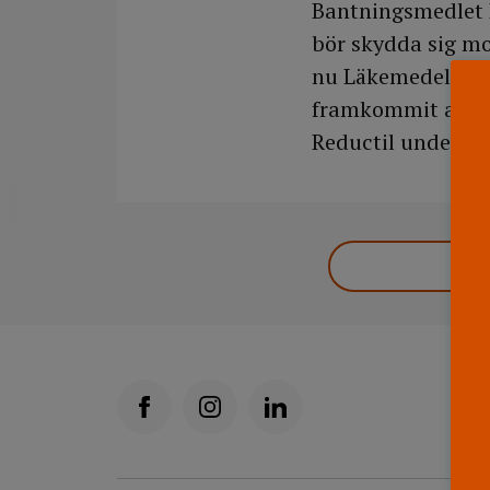
Bantningsmedlet R
bör skydda sig mo
nu Läkemedelsverk
framkommit att 9 
Reductil under gra
DELA