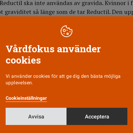
eductil ska inte användas av gravida. Kvinnor i 
t graviditet så länge som de tar Reductil. Den 
et ut med. I det medicinska födelseregistret har
av de 90 kvinnor som finns registrerade som bru
viditeten har fått missfall.
Vårdfokus använder
cookies
Till Vårdfokus startsida
Vi använder cookies för att ge dig den bästa möjliga
upplevelsen.
Cookieinställningar
Nyhetsbrev
Tipsa oss!
Avvisa
Acceptera