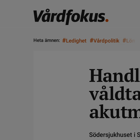
#
#
#
Heta ämnen:
Ledighet
Vårdpolitik
Lön
Handl
våldt
akutm
Södersjukhuset i S