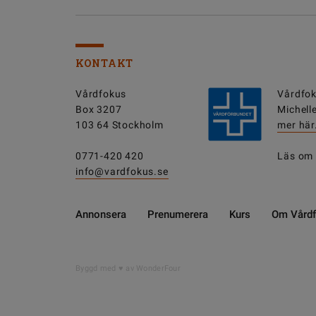
KONTAKT
Vårdfokus
Vårdfok
Box 3207
Michell
103 64 Stockholm
mer här
0771-420 420
Läs om
info@vardfokus.se
Annonsera
Prenumerera
Kurs
Om Vård
DELA
Byggd med
av WonderFour