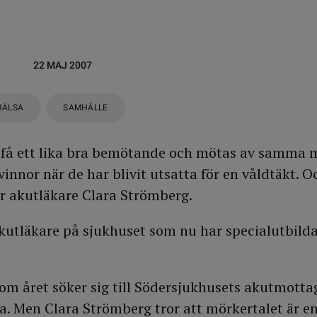
.
22 MAJ 2007
HÄLSA
SAMHÄLLE
s få ett lika bra bemötande och mötas av samma 
nnor när de har blivit utsatta för en våldtäkt. Oc
r akutläkare Clara Strömberg.
akutläkare på sjukhuset som nu har specialutbilda
m året söker sig till Södersjukhusets akutmottag
na. Men Clara Strömberg tror att mörkertalet är e