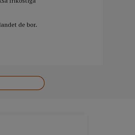
kså frikostiga
landet de bor.