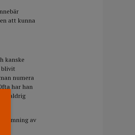
innebär
ten att kunna
ch kanske
blivit
n man numera
Ofta har han
as aldrig
 bedömning av
h