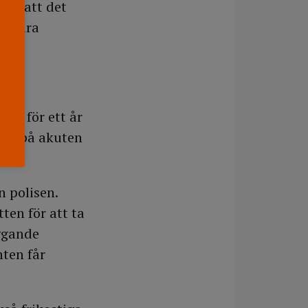
versatt det
r Clara
ade för ett år
ner på akuten
 polisen.
ten för att ta
ggande
nten får