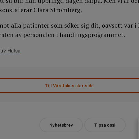
kt så blir han uppringd dagen därpå. Men vi är oc
 konstaterar Clara Strömberg.
t alla patienter som söker sig dit, oavsett var i 
resten av personalen i handlingsprogrammet.
tiv Hälsa
Till Vårdfokus startsida
Nyhetsbrev
Tipsa oss!