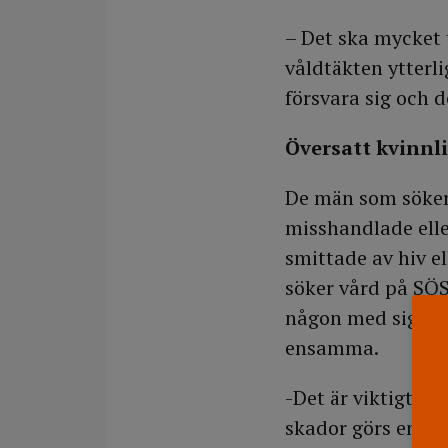
– Det ska mycket 
våldtäkten ytterl
försvara sig och d
Översatt kvinnl
De män som söker
misshandlade elle
smittade av hiv 
söker vård på SÖS
någon med sig, an
ensamma.
-Det är viktigt a
skador görs en r