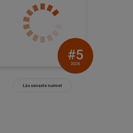
#5
2026
Läs senaste numret