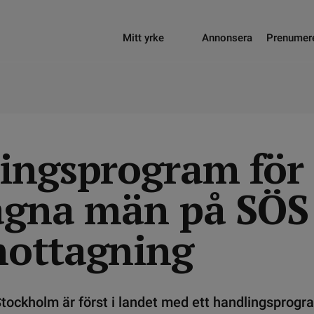
Mitt yrke
Annonsera
Prenumer
ingsprogram för
agna män på SÖS
ottagning
tockholm är först i landet med ett handlingsprogra