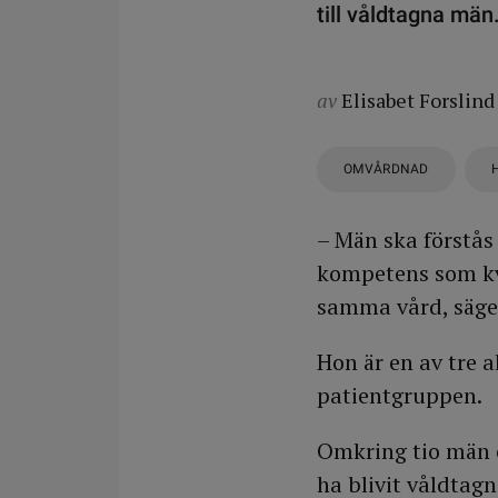
till våldtagna män
av
Elisabet Forslind
OMVÅRDNAD
– Män ska förstå
kompetens som kvi
samma vård, säge
Hon är en av tre 
patientgruppen.
Omkring tio män o
ha blivit våldtag