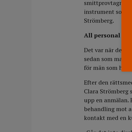
smittprovtagning.
instrument som an
Strömberg.
All personal utb
Det var när den s
sedan som man ko
för män som har v
Efter den rättsm
Clara Strömberg s
upp en anmälan. E
behandling mot an
kontakt med en k