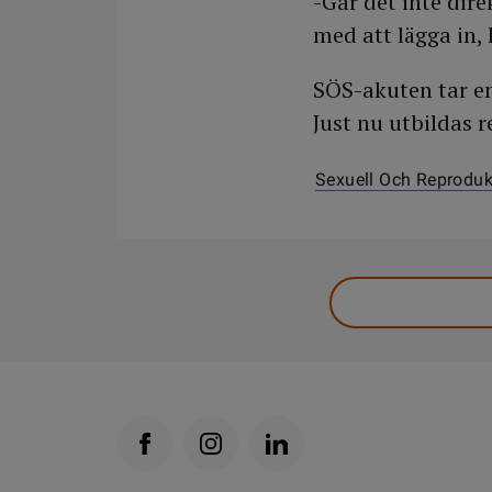
-Går det inte dire
med att lägga in,
SÖS-akuten tar emo
Just nu utbildas 
Sexuell Och Reproduk