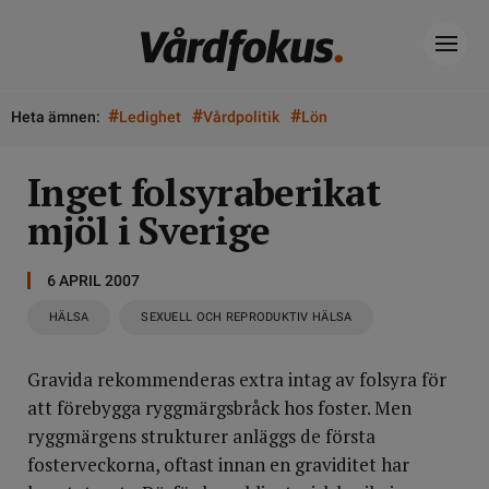
#
#
#
Heta ämnen:
Ledighet
Vårdpolitik
Lön
Inget folsyraberikat
mjöl i Sverige
6 APRIL 2007
HÄLSA
SEXUELL OCH REPRODUKTIV HÄLSA
Gravida rekommenderas extra intag av folsyra för
att förebygga ryggmärgsbråck hos foster. Men
ryggmärgens strukturer anläggs de första
fosterveckorna, oftast innan en graviditet har