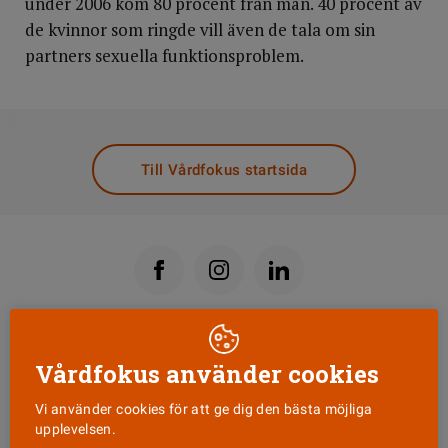
under 2006 kom 80 procent från män. 40 procent av
de kvinnor som ringde vill även de tala om sin
partners sexuella funktionsproblem.
DELA
Till Vårdfokus startsida
Läs senaste numret
Vårdfokus använder cookies
Vi använder cookies för att ge dig den bästa möjliga
Nyhetsbrev
upplevelsen.