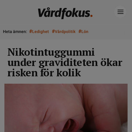
#
#
#
Heta ämnen:
Ledighet
Vårdpolitik
Lön
Nikotintuggummi
under graviditeten ökar
risken för kolik