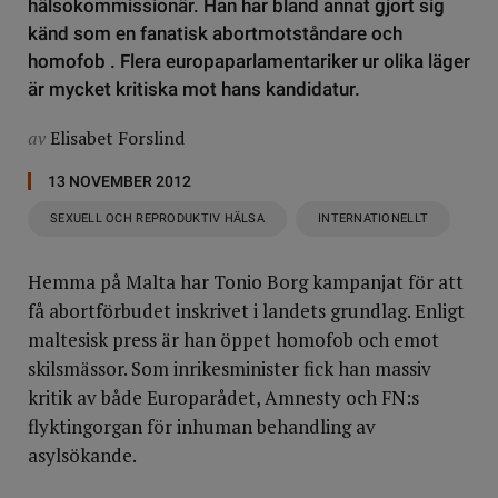
hälsokommissionär. Han har bland annat gjort sig
känd som en fanatisk abortmotståndare och
homofob . Flera europaparlamentariker ur olika läger
är mycket kritiska mot hans kandidatur.
av
Elisabet Forslind
13 NOVEMBER 2012
SEXUELL OCH REPRODUKTIV HÄLSA
INTERNATIONELLT
Hemma på Malta har Tonio Borg kampanjat för att
få abortförbudet inskrivet i landets grundlag. Enligt
maltesisk press är han öppet homofob och emot
skilsmässor. Som inrikesminister fick han massiv
kritik av både Europarådet, Amnesty och FN:s
flyktingorgan för inhuman behandling av
asylsökande.