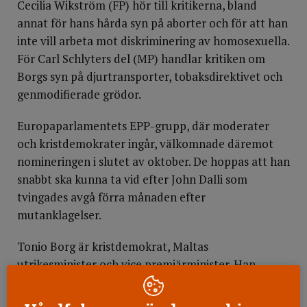
Cecilia Wikström (FP) hör till kritikerna, bland
annat för hans hårda syn på aborter och för att han
inte vill arbeta mot diskriminering av homosexuella.
För Carl Schlyters del (MP) handlar kritiken om
Borgs syn på djurtransporter, tobaksdirektivet och
genmodifierade grödor.
Europaparlamentets EPP-grupp, där moderater
och kristdemokrater ingår, välkomnade däremot
nomineringen i slutet av oktober. De hoppas att han
snabbt ska kunna ta vid efter John Dalli som
tvingades avgå förra månaden efter
mutanklagelser.
Tonio Borg är kristdemokrat, Maltas
utrikesminister och vice premiärminister. Han
är nominerad som hälsokommissionär av sin
regering.