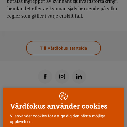
betalas ingreppet av kvinnans sjukvårdsförsäkring i
hemlandet eller av kvinnan själv beroende på vilka
regler som gäller i varje enskilt fall.
DELA
Till Vårdfokus startsida
Läs senaste numret
Vårdfokus använder cookies
Vi använder cookies för att ge dig den bästa möjliga
Nyhetsbrev
upplevelsen.