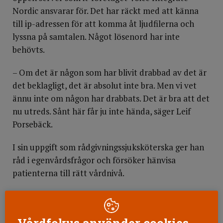
Nordic ansvarar för. Det har räckt med att känna
till ip-adressen för att komma åt ljudfilerna och
lyssna på samtalen. Något lösenord har inte
behövts.
– Om det är någon som har blivit drabbad av det är
det beklagligt, det är absolut inte bra. Men vi vet
ännu inte om någon har drabbats. Det är bra att det
nu utreds. Sånt här får ju inte hända, säger Leif
Porsebäck.
I sin uppgift som rådgivningssjuksköterska ger han
råd i egenvårdsfrågor och försöker hänvisa
patienterna till rätt vårdnivå.
Känsliga uppgifter
– De som ringer in beskriver sina symtom, som kan