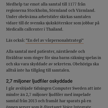
Medhelp tar emot alla samtal till 1177 från
regionerna Stockholm, Sörmland och Värmland.
Under obekväma arbetstider skickas samtalen
vidare till de svenska sjuksköterskor som jobbar på
Medicalls callcenter i Thailand.
Läs också:
”En del av vårpersonalstrategi”
Alla samtal med patienter, närstående och
föräldrar som ringer för sina barns räkning spelas in
och ska vara skyddade av sekretess. Obehöriga ska
alltså inte ha tillgång till samtalen.
2,7 miljoner ljudfiler oskyddade
I går avslöjade tidningen Computer Sweden att inte
mindre än 2,7 miljoner ljudfiler med inspelade
samtal från 2013 och framåt har sparats på en
öppen server som it-företaget Voice Integrate