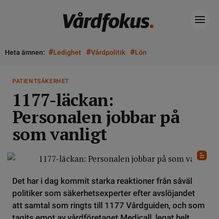
#
#
#
Heta ämnen:
Ledighet
Vårdpolitik
Lön
PATIENTSÄKERHET
1177-läckan:
Personalen jobbar på
som vanligt
Det har i dag kommit starka reaktioner från såväl
politiker som säkerhetsexperter efter avslöjandet
att samtal som ringts till 1177 Vårdguiden, och som
tagits emot av vårdföretaget Medicall, legat helt