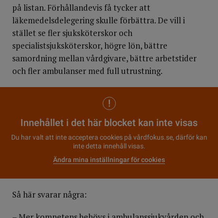
på listan. Förhållandevis få tycker att
läkemedelsdelegering skulle förbättra. De vill i
stället se fler sjuksköterskor och
specialistsjuksköterskor, högre lön, bättre
samordning mellan vårdgivare, bättre arbetstider
och fler ambulanser med full utrustning.
Innehållet i det här blocket kan inte visas
Du har valt att inte acceptera cookies på vårdfokus.se, därför kan
inte detta innehåll visas.
Ändra mina inställningar för cookies
Så här svarar några:
– Mer kompetens behövs i ambulanssjukvården och