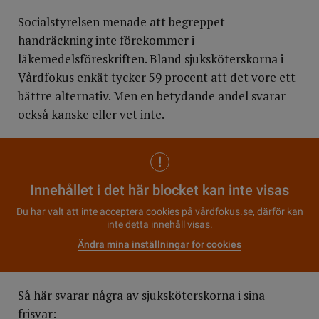
Socialstyrelsen menade att begreppet
handräckning inte förekommer i
läkemedelsföreskriften. Bland sjuksköterskorna i
Vårdfokus enkät tycker 59 procent att det vore ett
bättre alternativ. Men en betydande andel svarar
också kanske eller vet inte.
Innehållet i det här blocket kan inte visas
Du har valt att inte acceptera cookies på vårdfokus.se, därför kan
inte detta innehåll visas.
Ändra mina inställningar för cookies
Så här svarar några av sjuksköterskorna i sina
frisvar: