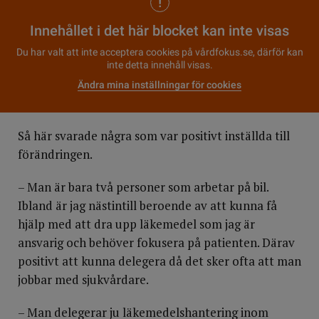
Innehållet i det här blocket kan inte visas
Du har valt att inte acceptera cookies på vårdfokus.se, därför kan
inte detta innehåll visas.
Ändra mina inställningar för cookies
Så här svarade några som var positivt inställda till
förändringen.
– Man är bara två personer som arbetar på bil.
Ibland är jag nästintill beroende av att kunna få
hjälp med att dra upp läkemedel som jag är
ansvarig och behöver fokusera på patienten. Därav
positivt att kunna delegera då det sker ofta att man
jobbar med sjukvårdare.
– Man delegerar ju läkemedelshantering inom