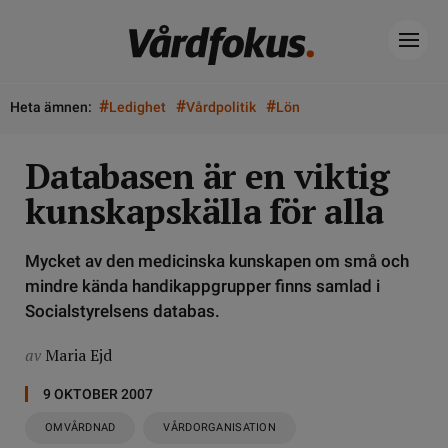
#
#
#
Heta ämnen:
Ledighet
Vårdpolitik
Lön
Databasen är en viktig
kunskapskälla för alla
Mycket av den medicinska kunskapen om små och
mindre kända handikappgrupper finns samlad i
Socialstyrelsens databas.
av
Maria Ejd
9 OKTOBER 2007
OMVÅRDNAD
VÅRDORGANISATION