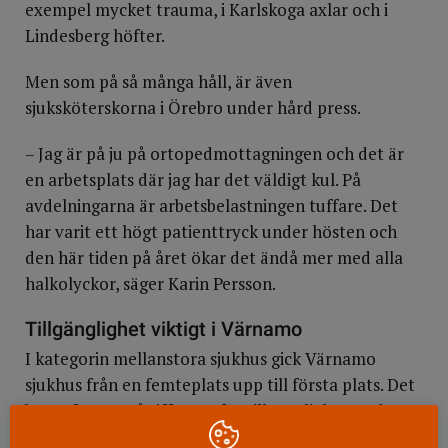
exempel mycket trauma, i Karlskoga axlar och i
Lindesberg höfter.
Men som på så många håll, är även
sjuksköterskorna i Örebro under hård press.
– Jag är på ju på ortopedmottagningen och det är
en arbetsplats där jag har det väldigt kul. På
avdelningarna är arbetsbelastningen tuffare. Det
har varit ett högt patienttryck under hösten och
den här tiden på året ökar det ändå mer med alla
halkolyckor, säger Karin Persson.
Tillgänglighet viktigt i Värnamo
I kategorin mellanstora sjukhus gick Värnamo
sjukhus från en femteplats upp till första plats. Det
beror främst på siffrorna för tillgänglighet, vad
gäller medicinsk kvalitet ligger sjukhuset på tionde