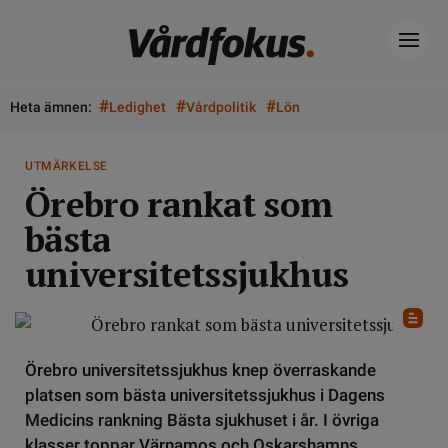
#
#
#
Heta ämnen:
Ledighet
Vårdpolitik
Lön
UTMÄRKELSE
Örebro rankat som
bästa
universitetssjukhus
Örebro universitetssjukhus knep överraskande
platsen som bästa universitetssjukhus i Dagens
Medicins rankning Bästa sjukhuset i år. I övriga
klasser toppar Värnamos och Oskarshamns