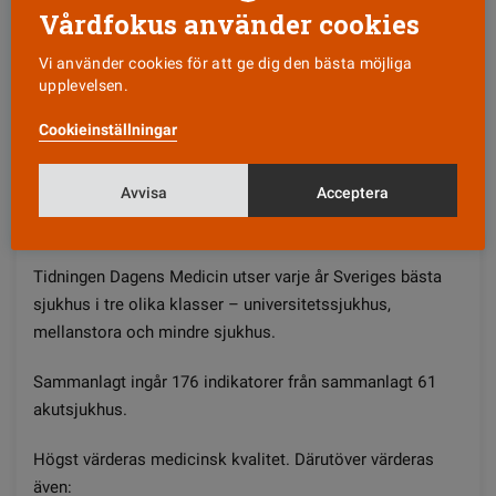
plats.
Vårdfokus använder cookies
I kategorin små sjukhus utan förlossning, vann
Vi använder cookies för att ge dig den bästa möjliga
upplevelsen.
Oskarshamns sjukhus årets förstaplats för femte
gången. Nöjda patienter och goda resultat för
Cookieinställningar
ortopedi och stroke är några förklaringar till årets
placering.
Avvisa
Acceptera
OM PRISET BÄSTA SJUKHUSET
Tidningen Dagens Medicin utser varje år Sveriges bästa
sjukhus i tre olika klasser – universitetssjukhus,
mellanstora och mindre sjukhus.
Sammanlagt ingår 176 indikatorer från sammanlagt 61
akutsjukhus.
Högst värderas medicinsk kvalitet. Därutöver värderas
även: