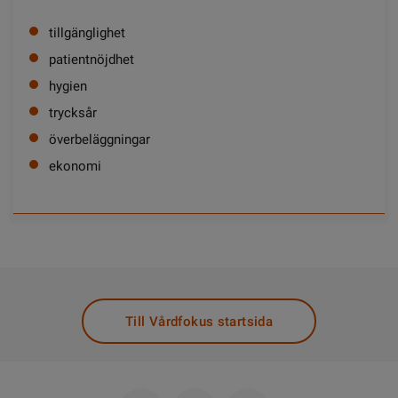
tillgänglighet
patientnöjdhet
hygien
trycksår
överbeläggningar
ekonomi
Till Vårdfokus startsida