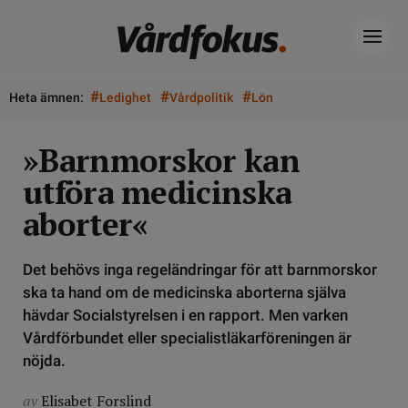
#
#
#
Heta ämnen:
Ledighet
Vårdpolitik
Lön
»Barnmorskor kan
utföra medicinska
aborter«
Det behövs inga regeländringar för att barnmorskor
ska ta hand om de medicinska aborterna själva
hävdar Socialstyrelsen i en rapport. Men varken
Vårdförbundet eller specialistläkarföreningen är
nöjda.
av
Elisabet Forslind