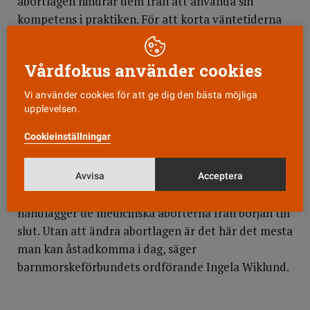
abortlagen hindrar dem från att använda sin
kompetens i praktiken. För att korta väntetiderna
och minska kvinnors lidande behövs en ändring i
abortlagen som tar bort kravet på att en läkare
Vårdfokus använder cookies
måste ha helhetsansvaret.
Vi använder cookies för att ge dig den bästa möjliga
Barnmorskeförbundet
som, liksom sfog, har haft
upplevelsen.
två representanter i en referensgrupp, är mer
Cookieinställningar
positiv till Socialstyrelsens rapport.
– Den pekar på hur praxis bör vara och säger att
verksamhetscheferna kan organisera
Avvisa
Acceptera
abortverksamheten så att barnmorskorna
handlägger de medicinska aborterna från början till
slut. Utan att ändra abortlagen är det här det mesta
man kan åstadkomma i dag, säger
barnmorskeförbundets ordförande Ingela Wiklund.