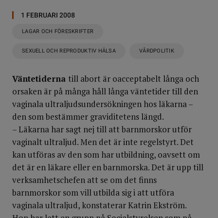
1 FEBRUARI 2008
LAGAR OCH FÖRESKRIFTER
SEXUELL OCH REPRODUKTIV HÄLSA
VÅRDPOLITIK
Väntetiderna
till abort är oacceptabelt långa och
orsaken är på många håll långa väntetider till den
vaginala ultraljudsundersökningen hos läkarna –
den som bestämmer graviditetens längd.
– Läkarna har sagt nej till att barnmorskor utför
vaginalt ultraljud. Men det är inte regelstyrt. Det
kan utföras av den som har utbildning, oavsett om
det är en läkare eller en barnmorska. Det är upp till
verksamhetschefen att se om det finns
barnmorskor som vill utbilda sig i att utföra
vaginala ultraljud, konstaterar Katrin Ekström.
Hon har lett en grupp på Socialstyrelsen som på