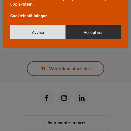
ultraljudsundersökningen och mammans ålder
upplevelsen.
beräknas risken för kromosomförändringar hos
Cookieinställningar
fostret.
Avvisa
Acceptera
DELA
Till Vårdfokus startsida
Läs senaste numret