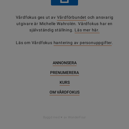
Vårdfokus ges ut av
Vårdförbundet
och ansvarig
utgivare är Michelle Wahrolén. Vårdfokus har en
självständig ställning.
Läs mer här.
Läs om Vårdfokus
hantering av personuppgifter
.
ANNONSERA
PRENUMERERA
KURS
OM VÅRDFOKUS
Byggd med
av WonderFour